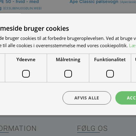
E 50 - hvid - med
Ape Classic pølsevogn
(
Apeclassi
g
(
E33L8BNU00ØLIN.WEB
)
meside bruger cookies
Tilmeld nyhedsmail
 bruger cookies til at forbedre brugeroplevelsen. Ved at bruge
 til alle cookies i overensstemmelse med vores cookiepolitik.
Læ
de første til at modtage info om nye produkter, tilbud, events og u
Ydeevne
Målretning
Funktionalitet
AFVIS ALLE
ACC
ORMATION
FØLG OS