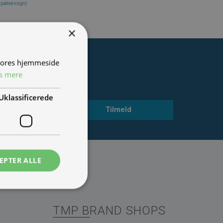
cpølsevogn
)
×
 vores hjemmeside
s mere
dstillinger.
Uklassificerede
Tilmeld
EPTER ALLE
TMP BRAND SHOPS