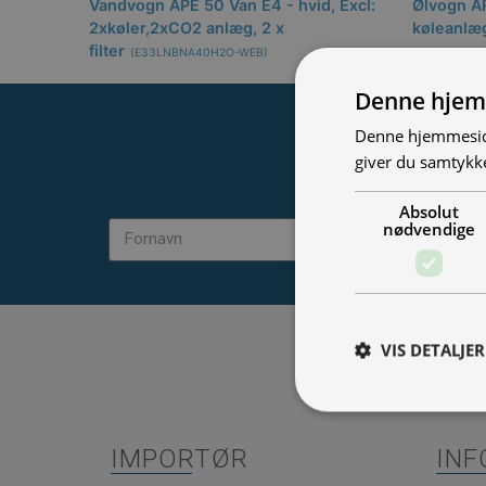
Vandvogn APE 50 Van E4 - hvid, Excl:
Ølvogn AP
2xkøler,2xCO2 anlæg, 2 x
køleanlæ
filter
(
E33LNBNA40H2O-WEB
)
Denne hjem
Denne hjemmeside
giver du samtykke
Vær blandt 
Absolut
nødvendige
VIS DETALJER
IMPORTØR
INF