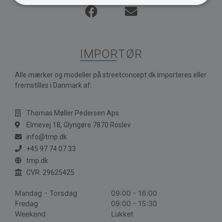
IMPORTØR
Alle mærker og modeller på streetconcept.dk importeres eller
fremstilles i Danmark af:
Thomas Møller Pedersen Aps.
Elmevej 18, Glyngøre 7870 Roslev
info@tmp.dk
+45 97 74 07 33
tmp.dk
CVR: 29625425
Mandag - Torsdag
09:00 - 16:00
Fredag
09:00 - 15:30
Weekend
Lukket