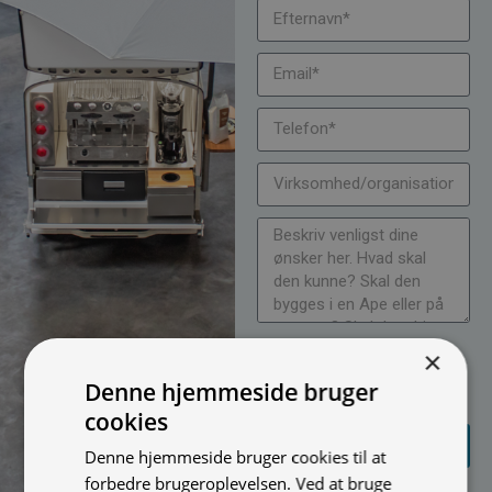
Jeg vil gerne modtage
×
nyheder på mail (bare rolig,
Denne hjemmeside bruger
vi spammer ikke)
cookies
SEND
FORESPØRGSEL
Denne hjemmeside bruger cookies til at
forbedre brugeroplevelsen. Ved at bruge