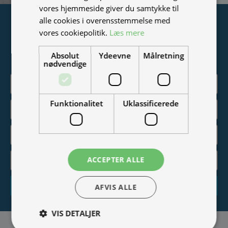
vores hjemmeside giver du samtykke til
alle cookies i overensstemmelse med
Tilmeld nyhedsmail
vores cookiepolitik.
Læs mere
Vær blandt de første til at modtage info om nye produkter,
Absolut
Ydeevne
Målretning
tilbud, events og udstillinger.
nødvendige
Funktionalitet
Uklassificerede
ACCEPTER ALLE
Tilmeld
AFVIS ALLE
VIS DETALJER