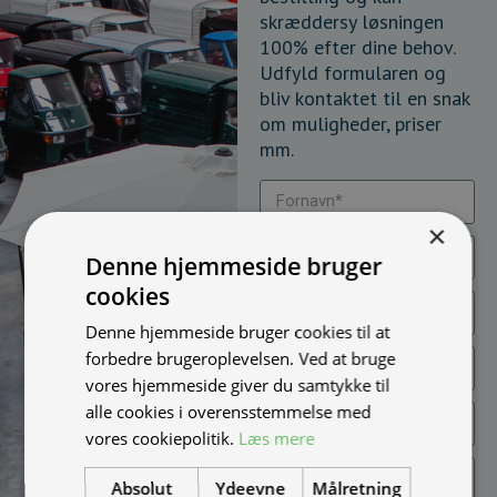
skræddersy løsningen
100% efter dine behov.
Udfyld formularen og
bliv kontaktet til en snak
om muligheder, priser
mm.
×
Denne hjemmeside bruger
cookies
Denne hjemmeside bruger cookies til at
forbedre brugeroplevelsen. Ved at bruge
vores hjemmeside giver du samtykke til
alle cookies i overensstemmelse med
vores cookiepolitik.
Læs mere
Absolut
Ydeevne
Målretning