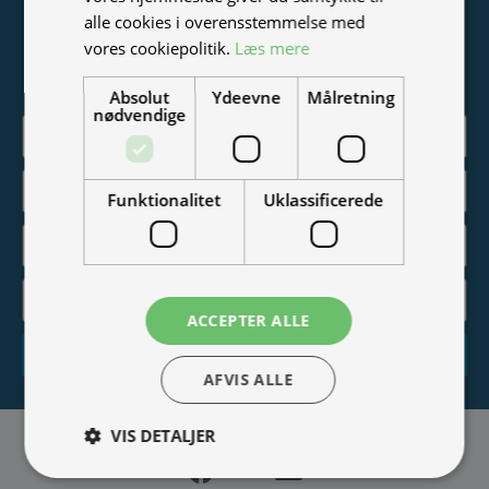
Tilmeld nyhedsmail
alle cookies i overensstemmelse med
vores cookiepolitik.
Læs mere
Vær blandt de første til at modtage info om nye produkter,
tilbud, events og udstillinger.
Absolut
Ydeevne
Målretning
nødvendige
Funktionalitet
Uklassificerede
ACCEPTER ALLE
Tilmeld
AFVIS ALLE
VIS DETALJER