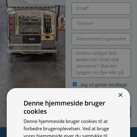
Jeg vil gerne modtage
nyheder på mail (bare rolig,
×
vi spammer ikke)
Denne hjemmeside bruger
SEND
cookies
FORESPØRGSEL
Denne hjemmeside bruger cookies til at
forbedre brugeroplevelsen. Ved at bruge
vores hjemmeside giver du samtykke til