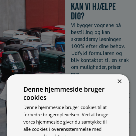
Kan vi hjælpe
dig?
Vi bygger vognene på
bestilling og kan
skræddersy løsningen
100% efter dine behov.
Udfyld formularen og
bliv kontaktet til en snak
om muligheder, priser
mm.
×
Denne hjemmeside bruger
cookies
Denne hjemmeside bruger cookies til at
forbedre brugeroplevelsen. Ved at bruge
vores hjemmeside giver du samtykke til
alle cookies i overensstemmelse med