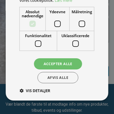
vores cookiepolitik.
Læs mere
Absolut
Ydeevne
Målretning
nødvendige
Funktionalitet
Uklassificerede
Jeg vil gerne modtage
nyheder på mail (bare rolig,
vi spammer ikke)
ACCEPTER ALLE
SEND
FORESPØRGSEL
AFVIS ALLE
VIS DETALJER
Tilmeld nyhedsmail
Vær blandt de første til at modtage info om nye produkter,
tilbud, events og udstillinger.