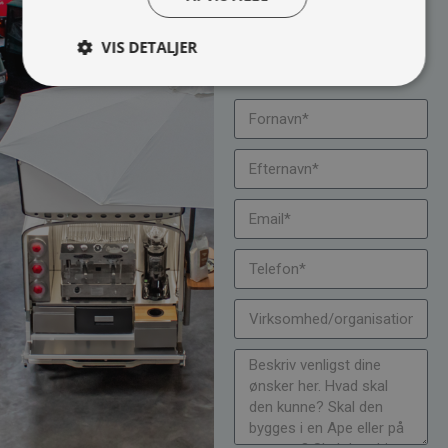
Udfyld formularen og
bliv kontaktet til en snak
VIS DETALJER
om muligheder, priser
mm.