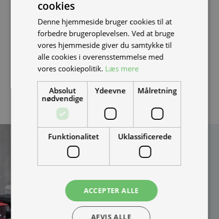
cookies
Med en brændstoftank på 18 liter og en lastekapacitet
Denne hjemmeside bruger cookies til at
på op til 399 kg er X-Cape 700 velegnet til rejser med
forbedre brugeroplevelsen. Ved at bruge
bagage og eventuelt passager. Samlet set er Moto
vores hjemmeside giver du samtykke til
Morini X-Cape 700 et fornuftigt valg for kørere, der
alle cookies i overensstemmelse med
vores cookiepolitik.
Læs mere
ønsker en veludstyret, letkørt og alsidig adventure-
motorcykel med fokus på balance mellem ydelse,
Absolut
Ydeevne
Målretning
komfort og anvendelighed.
nødvendige
Funktionalitet
Uklassificerede
Kan vi hjælpe
dig?
Vi bygger vognene på
bestilling og kan
ACCEPTER ALLE
skræddersy løsningen
100% efter dine behov.
AFVIS ALLE