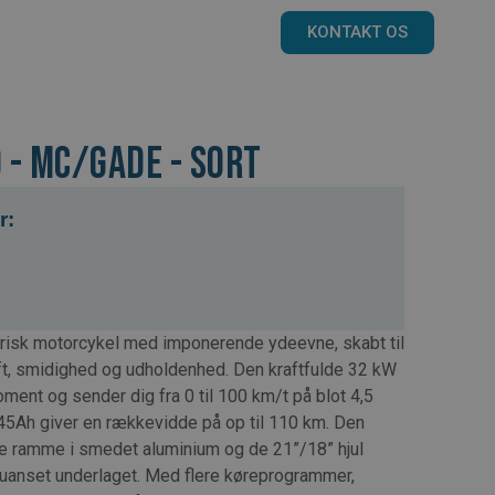
KONTAKT OS
 - MC/Gade - Sort
r:
risk motorcykel med imponerende ydeevne, skabt til
aft, smidighed og udholdenhed. Den kraftfulde 32 kW
ment og sender dig fra 0 til 100 km/t på blot 4,5
 45Ah giver en rækkevidde på op til 110 km. Den
tte ramme i smedet aluminium og de 21”/18” hjul
l, uanset underlaget. Med flere køreprogrammer,