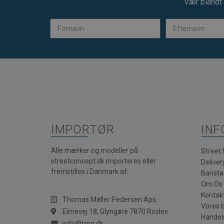
Vær blandt 
IMPORTØR
INF
Alle mærker og modeller på
Street
streetconcept.dk importeres eller
Deliver
fremstilles i Danmark af:
Barist
Om Os
Kontak
Thomas Møller Pedersen Aps.
Vores 
Elmevej 18, Glyngøre 7870 Roslev
Handel
info@tmp.dk