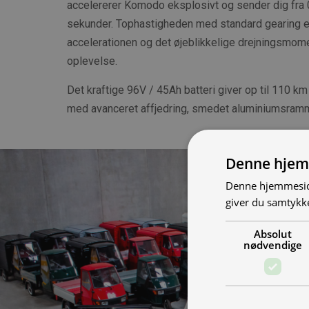
accelererer Komodo eksplosivt og sender dig fra 0
sekunder. Tophastigheden med standard gearing e
accelerationen og det øjeblikkelige drejningsmome
oplevelse.
Det kraftige 96V / 45Ah batteri giver op til 110 k
med avanceret affjedring, smedet aluminiumsramm
Denne hjem
Denne hjemmeside
giver du samtykke
Absolut
nødvendige