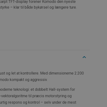
karpt TFT-display forener Komodo den nyeste
rke – klar til både bykørsel og længere ture.
ust og let at kontrollere. Med dimensionerne 2.200
modo kompakt og aggressiv.
oderne teknologi: et dobbelt Hall-system for
vektoralgoritme til præcis motorstyring og
hurtig respons og kontrol – selv under de mest