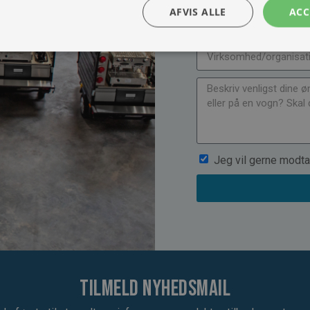
AFVIS ALLE
ACC
Jeg vil gerne modta
Tilmeld nyhedsmail