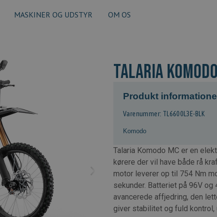
MASKINER OG UDSTYR
OM OS
Talaria Komodo
Produkt informatione
Varenummer: TL6600L3E-BLK
Komodo
Talaria Komodo MC er en elekt
kørere der vil have både rå kr
motor leverer op til 754 Nm mo
sekunder. Batteriet på 96V og
avancerede affjedring, den le
giver stabilitet og fuld kontro