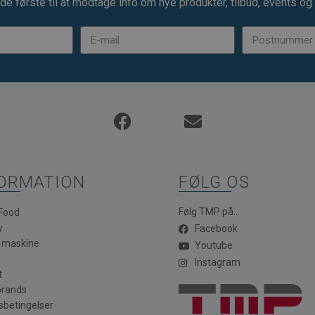
de første til at modtage info om nye produkter, tilbud, events og u
ORMATION
FØLG OS
Følg TMP på...
 Food
y
Facebook
a maskine
Youtube
Instagram
t
brands
sbetingelser