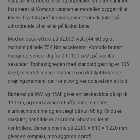
nået, når kræfter, kontrol og præcision smelter sammen.
Inspireret af Komodo-varanen er modellen bygget til at
levere frygtløs performance, uanset om du kører på
udfordrende stier eller på lukket bane.
Med en peak-effekt på 32.000 watt (44 hk) og et
moment på hele 754 Nm accelererer Komodo brutalt
hurtigt og sender dig fra 0 til 100 km/t på kun 4,5
sekunder. Tophastigheden med standard gearing er 105
km/t, men det er accelerationen og det øjeblikkelige
drejningsmoment, der for alvor giver oplevelsen sit bid.
Batteriet på 96V og 45Ah giver en rækkevidde på op til
110 km, og med avanceret affjedring, smedet
aluminiumsramme og en vægt på kun 98 kg får du en
maskine, der både er ekstremt robust og let at
kontrollere. Dimensionerne på 2.200 × 810 × 1.220 mm
giver en kompakt, men aggressiv profil.