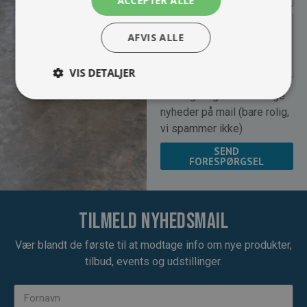
ACCEPTER ALLE
AFVIS ALLE
VIS DETALJER
Jeg vil gerne modtage
nyheder på mail (bare rolig,
vi spammer ikke)
SEND
FORESPØRGSEL
Tilmeld nyhedsmail
Vær blandt de første til at modtage info om nye produkter,
tilbud, events og udstillinger.