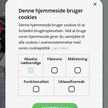
dig?
×
Vi bygger vognene på
Denne hjemmeside bruger
bestilling og kan
cookies
skræddersy løsningen
100% efter dine behov.
Denne hjemmeside bruger cookies til at
Udfyld formularen og
forbedre brugeroplevelsen. Ved at bruge
bliv kontaktet til en snak
vores hjemmeside giver du samtykke til
om muligheder, priser
alle cookies i overensstemmelse med
mm.
vores cookiepolitik.
Læs mere
Absolut
Ydeevne
Målretning
nødvendige
Funktionalitet
Uklassificerede