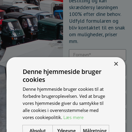
bestilling og kan
skræddersy løsningen
100% efter dine behov.
Udfyld formularen og
bliv kontaktet til en snak
om muligheder, priser
mm.
×
Denne hjemmeside bruger
cookies
Denne hjemmeside bruger cookies til at
forbedre brugeroplevelsen. Ved at bruge
vores hjemmeside giver du samtykke til
alle cookies i overensstemmelse med
vores cookiepolitik.
Læs mere
Absolut
Ydeevne
Målretning