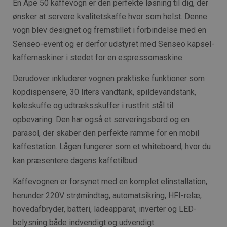
En Ape 50 kaffevogn er den perfekte løsning til dig, der
ønsker at servere kvalitetskaffe hvor som helst. Denne
vogn blev designet og fremstillet i forbindelse med en
Senseo-event og er derfor udstyret med Senseo kapsel-
kaffemaskiner i stedet for en espressomaskine.
Derudover inkluderer vognen praktiske funktioner som
kopdispensere, 30 liters vandtank, spildevandstank,
køleskuffe og udtræksskuffer i rustfrit stål til
opbevaring. Den har også et serveringsbord og en
parasol, der skaber den perfekte ramme for en mobil
kaffestation. Lågen fungerer som et whiteboard, hvor du
kan præsentere dagens kaffetilbud.
Kaffevognen er forsynet med en komplet elinstallation,
herunder 220V strømindtag, automatsikring, HFI-relæ,
hovedafbryder, batteri, ladeapparat, inverter og LED-
belysning både indvendigt og udvendigt.