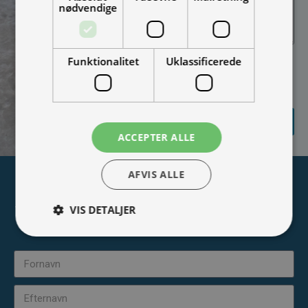
nødvendige
Funktionalitet
Uklassificerede
Jeg vil gerne modtage
nyheder på mail (bare rolig,
vi spammer ikke)
SEND
FORESPØRGSEL
ACCEPTER ALLE
AFVIS ALLE
Tilmeld nyhedsmail
VIS DETALJER
Vær blandt de første til at modtage info om nye produkter,
tilbud, events og udstillinger.