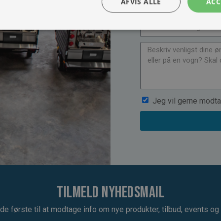
AFVIS ALLE
ACC
Jeg vil gerne modta
Tilmeld nyhedsmail
de første til at modtage info om nye produkter, tilbud, events og u