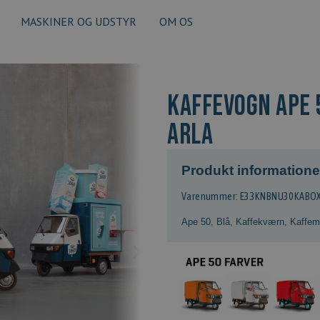
MASKINER OG UDSTYR
OM OS
Kaffevogn APE 5
Arla
Produkt informatione
Varenummer: E33KNBNU30KABOX
Ape 50
,
Blå
,
Kaffekværn
,
Kaffem