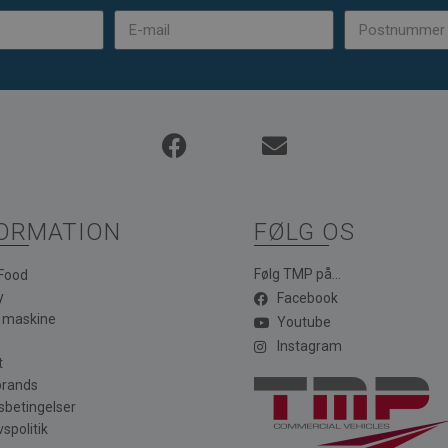
ORMATION
FØLG OS
Følg TMP på...
 Food
y
Facebook
a maskine
Youtube
Instagram
t
brands
sbetingelser
vspolitik