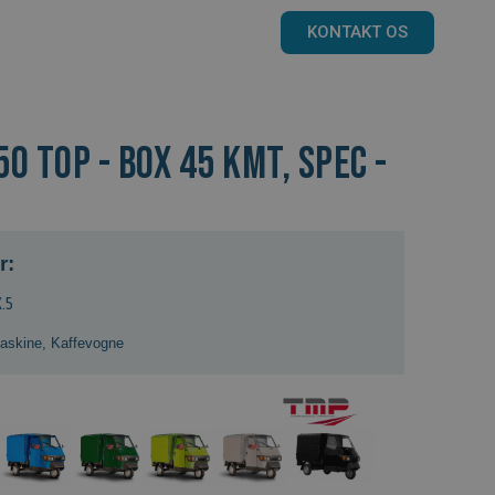
KONTAKT OS
0 TOP - BOX 45 kmt, Spec -
r:
.5
askine
,
Kaffevogne