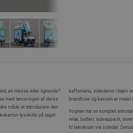
event, en messe eller lignende?
kaffemenu, sidedøren i højre 
lse med lanceringen af deres
brandfolie og kassen er malet 
edre måde at introducere den
Vognen har en komplet elinstal
ekarton-lysskilte på taget
relæ, batteri, ladeapparat, inv
til teknikrum via sidedør. Deru