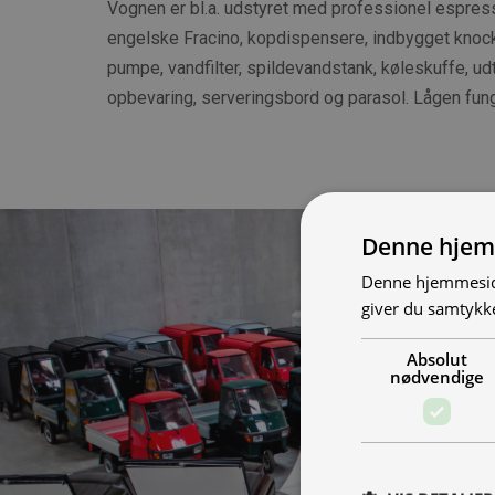
Vognen er bl.a. udstyret med professionel espre
engelske Fracino, kopdispensere, indbygget knock b
pumpe, vandfilter, spildevandstank, køleskuffe, udtr
opbevaring, serveringsbord og parasol. Lågen fu
Denne hjem
Denne hjemmeside
giver du samtykke
Absolut
nødvendige