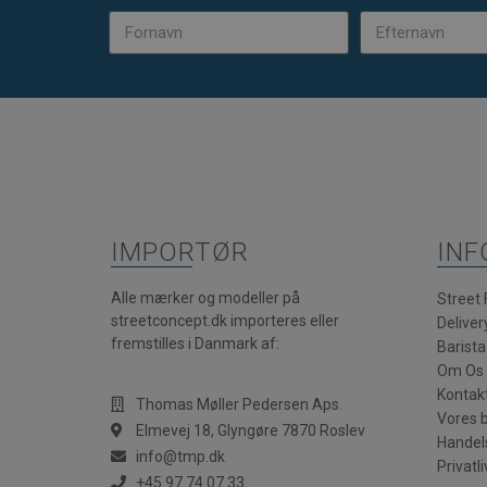
IMPORTØR
INF
Alle mærker og modeller på
Street
streetconcept.dk importeres eller
Deliver
fremstilles i Danmark af:
Barist
Om Os
Kontak
Thomas Møller Pedersen Aps.
Vores 
Elmevej 18, Glyngøre 7870 Roslev
Handel
info@tmp.dk
Privatli
+45 97 74 07 33