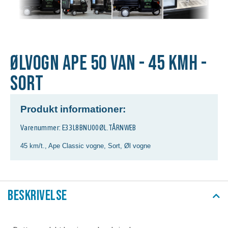
Ølvogn APE 50 Van - 45 kmh -
sort
Produkt informationer:
Varenummer: E33L8BNU00ØL.TÅRNWEB
45 km/t.
,
Ape Classic vogne
,
Sort
,
Øl vogne
Beskrivelse