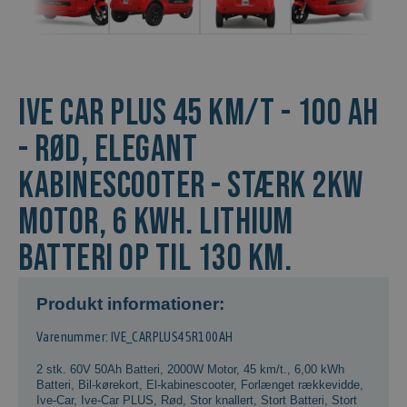
Ive Car Plus 45 km/t - 100 Ah
- Rød, Elegant
kabinescooter - Stærk 2kw
motor, 6 kWh. lithium
batteri op til 130 km.
Produkt informationer:
Varenummer: IVE_CARPLUS45R100AH
2 stk. 60V 50Ah Batteri
,
2000W Motor
,
45 km/t.
,
6,00 kWh
Batteri
,
Bil-kørekort
,
El-kabinescooter
,
Forlænget rækkevidde
,
Ive-Car
,
Ive-Car PLUS
,
Rød
,
Stor knallert
,
Stort Batteri
,
Stort