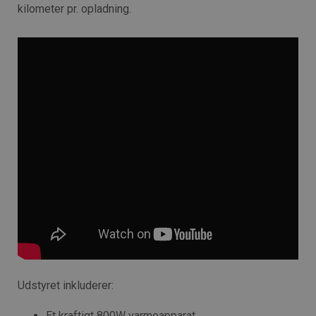
kilometer pr. opladning.
Udstyret inkluderer:
Et kraftigt 800W varmeapparat