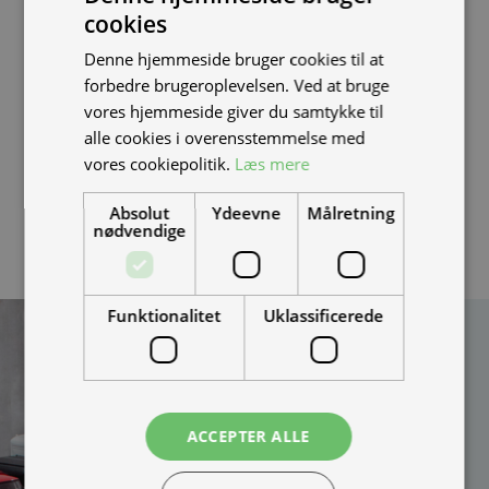
Ekstra undervognsbeskyttelse
cookies
Vinduesvisker med sprinkler
Denne hjemmeside bruger cookies til at
Bakkamera
forbedre brugeroplevelsen. Ved at bruge
LED-lygter
vores hjemmeside giver du samtykke til
alle cookies i overensstemmelse med
Ive-Car PLUS er ideel til seniorer og andre, der søger et
vores cookiepolitik.
Læs mere
alternativ til bilen. Med Ive-Car PLUS får du en smidig,
komfortabel og luksuriøs kabinescooter, der opfylder
Absolut
Ydeevne
Målretning
nødvendige
alle dine behov.
Funktionalitet
Uklassificerede
Kan vi hjælpe
dig?
Vi bygger vognene på
ACCEPTER ALLE
bestilling og kan
skræddersy løsningen