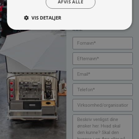
100% efter dine behov.
AFVIS ALLE
Udfyld formularen og
bliv kontaktet til en snak
VIS DETALJER
om muligheder, priser
mm.