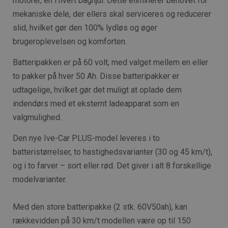
motorer, en i hvert baghjul. Dette eliminerer behovet for
mekaniske dele, der ellers skal serviceres og reducerer
slid, hvilket gør den 100% lydløs og øger
brugeroplevelsen og komforten.
Batteripakken er på 60 volt, med valget mellem en eller
to pakker på hver 50 Ah. Disse batteripakker er
udtagelige, hvilket gør det muligt at oplade dem
indendørs med et eksternt ladeapparat som en
valgmulighed.
Den nye Ive-Car PLUS-model leveres i to
batteristørrelser, to hastighedsvarianter (30 og 45 km/t),
og i to farver – sort eller rød. Det giver i alt 8 forskellige
modelvarianter.
Med den store batteripakke (2 stk. 60V50ah), kan
rækkevidden på 30 km/t modellen være op til 150