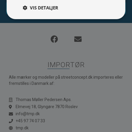
VIS DETALJER
Tilmeld
IMPORTØR
Alle mærker og modeller på streetconcept.dk importeres eller
fremstilles i Danmark af:
Thomas Møller Pedersen Aps.
Elmevej 18, Glyngøre 7870 Roslev
info@tmp.dk
+45 97 74 07 33
tmp.dk