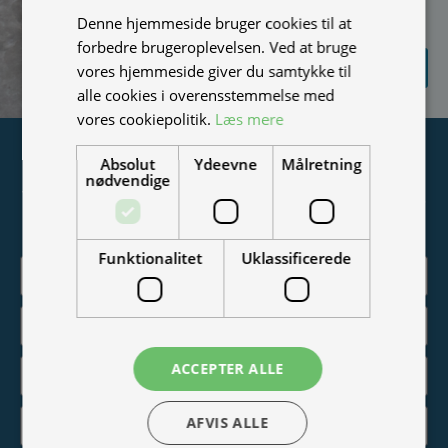
nyheder på mail (bare rolig,
Denne hjemmeside bruger cookies til at
vi spammer ikke)
forbedre brugeroplevelsen. Ved at bruge
SEND
vores hjemmeside giver du samtykke til
FORESPØRGSEL
alle cookies i overensstemmelse med
vores cookiepolitik.
Læs mere
Tilmeld nyhedsmail
Absolut
Ydeevne
Målretning
nødvendige
Vær blandt de første til at modtage info om nye produkter,
tilbud, events og udstillinger.
Funktionalitet
Uklassificerede
ACCEPTER ALLE
AFVIS ALLE