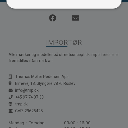
IMPORTØR
Alle mærker og modeller på streetconcept.dk importeres eller
fremstilles i Danmark af:
Thomas Møller Pedersen Aps.
Elmevej 18, Glyngøre 7870 Roslev
info@tmp.dk
+45 97 74 07 33
tmp.dk
CVR: 29625425
Mandag - Torsdag
09:00 - 16:00