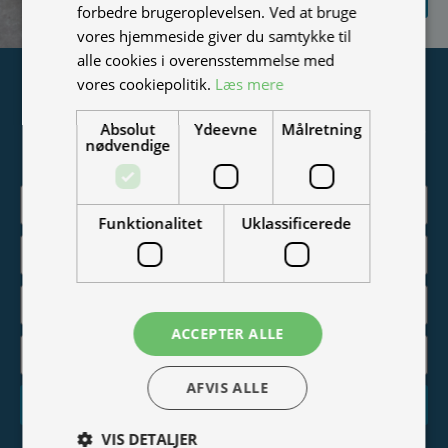
FORESPØRGSEL
forbedre brugeroplevelsen. Ved at bruge
vores hjemmeside giver du samtykke til
alle cookies i overensstemmelse med
Tilmeld nyhedsmail
vores cookiepolitik.
Læs mere
Vær blandt de første til at modtage info om nye produkter,
Absolut
Ydeevne
Målretning
nødvendige
tilbud, events og udstillinger.
Funktionalitet
Uklassificerede
ACCEPTER ALLE
AFVIS ALLE
Tilmeld
VIS DETALJER