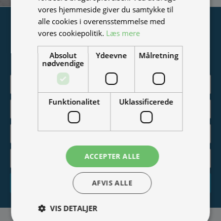
vores hjemmeside giver du samtykke til
alle cookies i overensstemmelse med
Tilmeld nyhedsmail
vores cookiepolitik.
Læs mere
Vær blandt de første til at modtage info om nye produkter,
Absolut
Ydeevne
Målretning
tilbud, events og udstillinger.
nødvendige
Funktionalitet
Uklassificerede
ACCEPTER ALLE
AFVIS ALLE
Tilmeld
VIS DETALJER