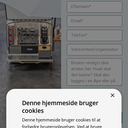
Jeg vil gerne modtage
×
nyheder på mail (bare rolig,
Denne hjemmeside bruger
vi spammer ikke)
cookies
SEND
Denne hjemmeside bruger cookies til at
FORESPØRGSEL
forbedre brugeroplevelsen. Ved at bruge