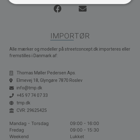
IMPORTØR
Alle mærker og modeller på streetconcept.dk importeres eller
fremstilles i Danmark af:
Thomas Møller Pedersen Aps.
Elmevej 18, Glyngøre 7870 Roslev
info@tmp.dk
+45 97 74 07 33
tmp.dk
CVR: 29625425
Mandag - Torsdag
09:00 - 16:00
Fredag
09:00 - 15:30
Weekend
Lukket