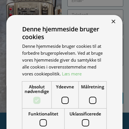
×
Denne hjemmeside bruger
cookies
Denne hjemmeside bruger cookies til at
forbedre brugeroplevelsen. Ved at bruge
vores hjemmeside giver du samtykke til
alle cookies i overensstemmelse med
Jeg vil gerne modtage
vores cookiepolitik.
Læs mere
nyheder på mail (bare rolig,
vi spammer ikke)
Absolut
Ydeevne
Målretning
nødvendige
SEND
FORESPØRGSEL
Funktionalitet
Uklassificerede
Tilmeld nyhedsmail