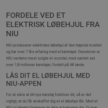
FORDELE VED ET
ELEKTRISK LØBEHJUL FRA
NIU
NIU producerer elektriske løbehjul af den højeste kvalitet
og har over 7 års erfaring med el køretøjer. Derudover er
NIU verdens mest solgte el-scooter, med samlet set
over 1,8 millioner køretøjer, fordelt på 48 lande.
LÅS DIT EL LØBEHJUL MED
NIU-APPEN
For at sikre at dit nye køretøj forbliver dit, så er det
vigtigt, at du får anskaffet dig et el løbehjul lås. Med et
NIU el løbehjul behøver du ikke at bekymre dig. Du kan