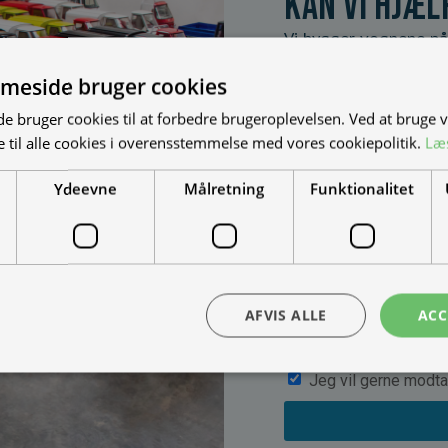
Kan vi hjæl
Vi bygger vognene på
dine behov. Udfyld fo
meside bruger cookies
muligheder, priser mm
 bruger cookies til at forbedre brugeroplevelsen. Ved at bruge
 til alle cookies i overensstemmelse med vores cookiepolitik.
Læ
Ydeevne
Målretning
Funktionalitet
AFVIS ALLE
ACC
Jeg vil gerne modta