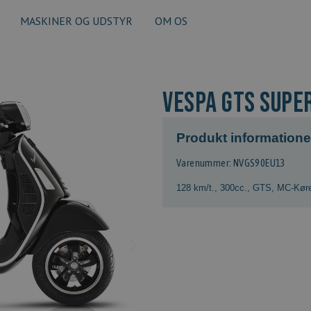
MASKINER OG UDSTYR
OM OS
VESPA GTS SUPER
Produkt informatione
Varenummer: NVGS90EU13
128 km/t.
,
300cc.
,
GTS
,
MC-Køre