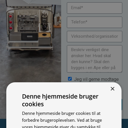
Jeg vil gerne modtage
nyheder på mail (bare rolig,
×
vi spammer ikke)
Denne hjemmeside bruger
SEND
cookies
FORESPØRGSEL
Denne hjemmeside bruger cookies til at
forbedre brugeroplevelsen. Ved at bruge
vores hjemmeside giver du samtykke til