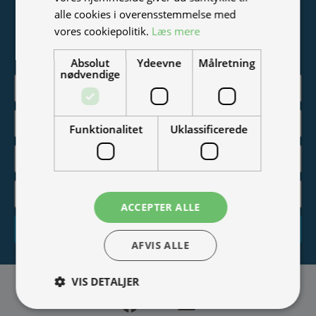
Tilmeld nyhedsmail
alle cookies i overensstemmelse med
vores cookiepolitik.
Læs mere
Vær blandt de første til at modtage info om nye produkter,
tilbud, events og udstillinger.
Absolut
Ydeevne
Målretning
nødvendige
Funktionalitet
Uklassificerede
ACCEPTER ALLE
Tilmeld
AFVIS ALLE
VIS DETALJER