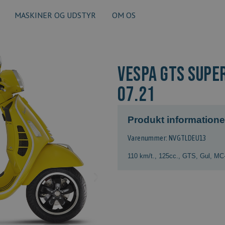
MASKINER OG UDSTYR
OM OS
VESPA GTS SUPER
07.21
Produkt informatione
Varenummer: NVGTLDEU13
110 km/t.
,
125cc.
,
GTS
,
Gul
,
MC-