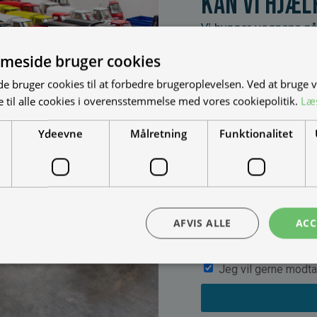
Kan vi hjæl
Vi bygger vognene på
dine behov. Udfyld fo
meside bruger cookies
muligheder, priser mm
 bruger cookies til at forbedre brugeroplevelsen. Ved at bruge
 til alle cookies i overensstemmelse med vores cookiepolitik.
Læ
Ydeevne
Målretning
Funktionalitet
AFVIS ALLE
ACC
Jeg vil gerne modta