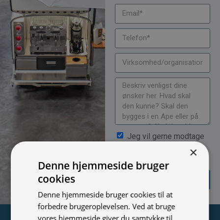
Jeg vil gerne modtage
nyheder på mail (bare rolig,
×
vi spammer ikke)
Denne hjemmeside bruger
SEND
cookies
FORESPØRGSEL
Denne hjemmeside bruger cookies til at
forbedre brugeroplevelsen. Ved at bruge
vores hjemmeside giver du samtykke til