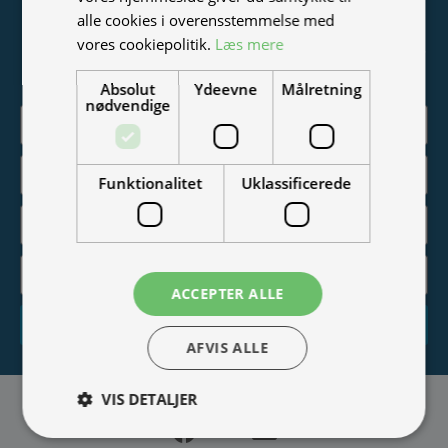
Tilmeld nyhedsmail
alle cookies i overensstemmelse med
vores cookiepolitik.
Læs mere
Vær blandt de første til at modtage info om nye produkter,
tilbud, events og udstillinger.
Absolut
Ydeevne
Målretning
nødvendige
Funktionalitet
Uklassificerede
ACCEPTER ALLE
Tilmeld
AFVIS ALLE
VIS DETALJER