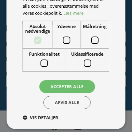
Tilmeld nyhedsmail
alle cookies i overensstemmelse med
vores cookiepolitik.
Læs mere
Vær blandt de første til at modtage info om nye produkter,
tilbud, events og udstillinger.
Absolut
Ydeevne
Målretning
nødvendige
Funktionalitet
Uklassificerede
ACCEPTER ALLE
Tilmeld
AFVIS ALLE
VIS DETALJER