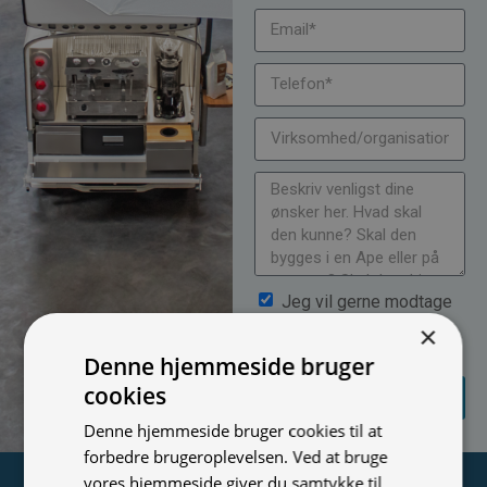
Jeg vil gerne modtage
nyheder på mail (bare rolig,
×
vi spammer ikke)
Denne hjemmeside bruger
SEND
cookies
FORESPØRGSEL
Denne hjemmeside bruger cookies til at
forbedre brugeroplevelsen. Ved at bruge
vores hjemmeside giver du samtykke til