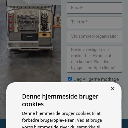
Jeg vil gerne modtage
nyheder på mail (bare rolig,
×
vi spammer ikke)
Denne hjemmeside bruger
SEND
cookies
FORESPØRGSEL
Denne hjemmeside bruger cookies til at
forbedre brugeroplevelsen. Ved at bruge
vores hjemmeside giver du samtykke til