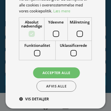
Tilmeld nyhedsmail
alle cookies i overensstemmelse med
vores cookiepolitik.
Læs mere
Vær blandt de første til at modtage info om nye produkter,
tilbud, events og udstillinger.
Absolut
Ydeevne
Målretning
nødvendige
Funktionalitet
Uklassificerede
ACCEPTER ALLE
Tilmeld
AFVIS ALLE
VIS DETALJER