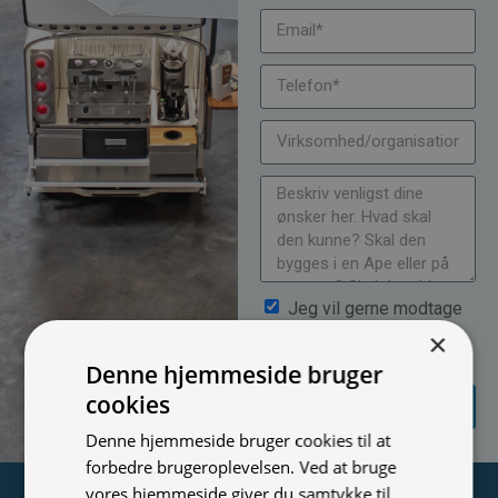
Jeg vil gerne modtage
nyheder på mail (bare rolig,
×
vi spammer ikke)
Denne hjemmeside bruger
SEND
cookies
FORESPØRGSEL
Denne hjemmeside bruger cookies til at
forbedre brugeroplevelsen. Ved at bruge
vores hjemmeside giver du samtykke til