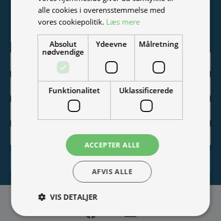
Tilmeld nyhedsmail
alle cookies i overensstemmelse med
vores cookiepolitik.
Læs mere
Vær blandt de første til at modtage info om nye produkter,
tilbud, events og udstillinger.
Absolut
Ydeevne
Målretning
nødvendige
Funktionalitet
Uklassificerede
ACCEPTER ALLE
Tilmeld
AFVIS ALLE
VIS DETALJER