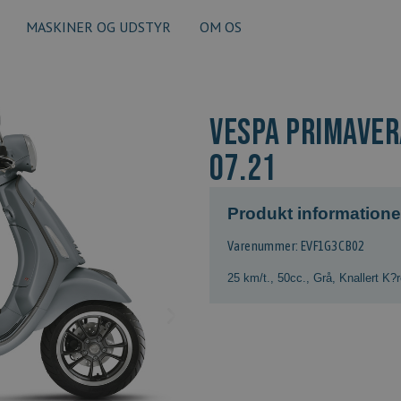
MASKINER OG UDSTYR
OM OS
VESPA PRIMAVERA
07.21
Produkt informatione
Varenummer: EVF1G3CB02
25 km/t.
,
50cc.
,
Grå
,
Knallert K?r