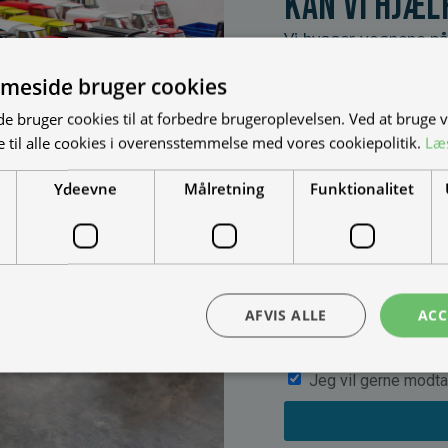
Kan vi hjæl
Vi bygger vognene på
dine behov. Udfyld fo
meside bruger cookies
muligheder, priser mm
 bruger cookies til at forbedre brugeroplevelsen. Ved at bruge
 til alle cookies i overensstemmelse med vores cookiepolitik.
Læ
Ydeevne
Målretning
Funktionalitet
AFVIS ALLE
ACC
Jeg vil gerne modta