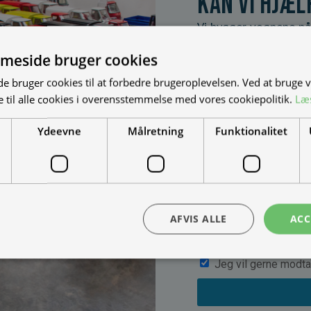
Kan vi hjæl
Vi bygger vognene på
dine behov. Udfyld fo
meside bruger cookies
muligheder, priser mm
 bruger cookies til at forbedre brugeroplevelsen. Ved at bruge
 til alle cookies i overensstemmelse med vores cookiepolitik.
Læ
Ydeevne
Målretning
Funktionalitet
AFVIS ALLE
ACC
Jeg vil gerne modta