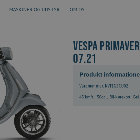
MASKINER OG UDSTYR
OM OS
VESPA PRIMAVERA
07.21
Produkt informatione
Varenummer: NVF1G3CU02
45 km/t.
,
50cc.
,
Bil-kørekort
,
Grå