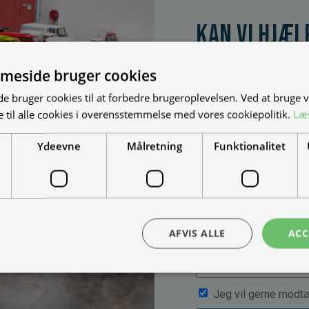
Kan vi hjæl
Vi bygger vognene på
dine behov. Udfyld fo
meside bruger cookies
muligheder, priser mm
 bruger cookies til at forbedre brugeroplevelsen. Ved at bruge
 til alle cookies i overensstemmelse med vores cookiepolitik.
Læ
Ydeevne
Målretning
Funktionalitet
AFVIS ALLE
ACC
Jeg vil gerne modta