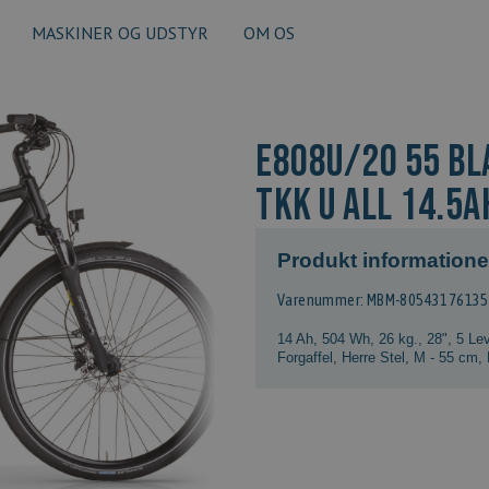
MASKINER OG UDSTYR
OM OS
E808U/20 55 BL
TKK U ALL 14.5A
Produkt informatione
Varenummer: MBM-8054317613
14 Ah, 504 Wh
,
26 kg.
,
28"
,
5 Le
Forgaffel
,
Herre Stel
,
M - 55 cm
,