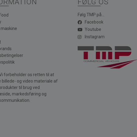
ORMATION
FØLG OS
Følg TMP på...
 Food
y
Facebook
a maskine
Youtube
Instagram
t
brands
sbetingelser
vspolitik
i forbeholder os retten til at
 billede- og video materiale af
produkter til brug ved
side, markedsføring og
kommunikation.