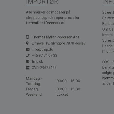
IMPORTØR
INF
Alle mærker og modeller på
Street
streetconcept.dk importeres eller
Deliver
fremstilles i Danmark af:
Barist
Om Os
Kontak
Thomas Møller Pedersen Aps.
Vores 
Elmevej 18, Glyngøre 7870 Roslev
Handel
info@tmp.dk
Privatli
+45 97 74 07 33
tmp.dk
OBS – V
benytte
CVR: 29625425
solgte 
Mandag -
hjemme
09:00 - 16:00
Torsdag
anden 
Fredag
09:00 - 15:30
Weekend
Lukket