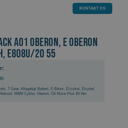
KONTAKT OS
ACK A01 Oberon, E OBERON
H, E808U/20 55
r:
585
vels
,
7 Gear
,
Aftageligt Batteri
,
E-Bikes
,
El-cykel
,
Elcykel
,
Matsort
,
MBM Cykler
,
Oberon
,
Oli Move Plus 80 Nm