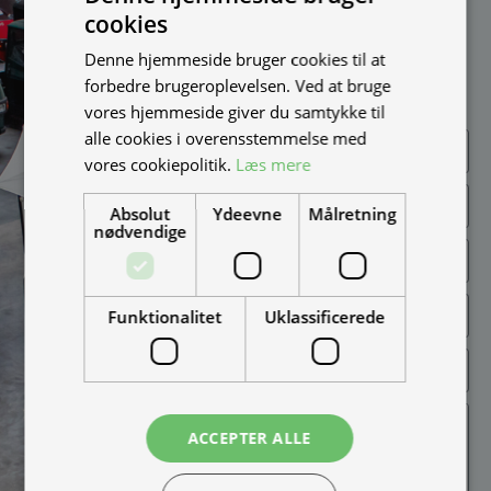
cookies
Udfyld formularen og
bliv kontaktet til en snak
Denne hjemmeside bruger cookies til at
om muligheder, priser
forbedre brugeroplevelsen. Ved at bruge
mm.
vores hjemmeside giver du samtykke til
alle cookies i overensstemmelse med
vores cookiepolitik.
Læs mere
Absolut
Ydeevne
Målretning
nødvendige
Funktionalitet
Uklassificerede
ACCEPTER ALLE