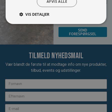
AFVIS ALLE
Jeg vil gerne modtage
VIS DETALJER
nyheder på mail (bare rolig,
vi spammer ikke)
SEND
FORESPØRGSEL
Tilmeld nyhedsmail
Vær blandt de første til at modtage info om nye produkter,
tilbud, events og udstillinger.