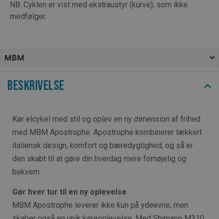
NB: Cyklen er vist med ekstraustyr (kurve), som ikke
medfølger.
MBM
Beskrivelse
Kør elcykel med stil og oplev en ny dimension af frihed
med MBM Apostrophe. Apostrophe kombinerer lækkert
italiensk design, komfort og bæredygtighed, og så er
den skabt til at gøre din hverdag mere fornøjelig og
bekvem.
Gør h
ver tur til en ny oplevelse
MBM Apostrophe leverer ikke kun på ydeevne, men
skaber også en unik køreoplevelse. Med Shimano M310