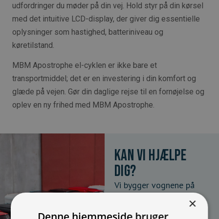
udfordringer du møder på din vej. Hold styr på din kørsel
med det intuitive LCD-display, der giver dig essentielle
oplysninger som hastighed, batteriniveau og
køretilstand.
MBM Apostrophe el-cyklen er ikke bare et
transportmiddel; det er en investering i din komfort og
glæde på vejen. Gør din daglige rejse til en fornøjelse og
oplev en ny frihed med MBM Apostrophe.
Kan vi hjælpe
dig?
Vi bygger vognene på
bestilling og kan
×
skræddersy løsningen
Denne hjemmeside bruger
100% efter dine behov.