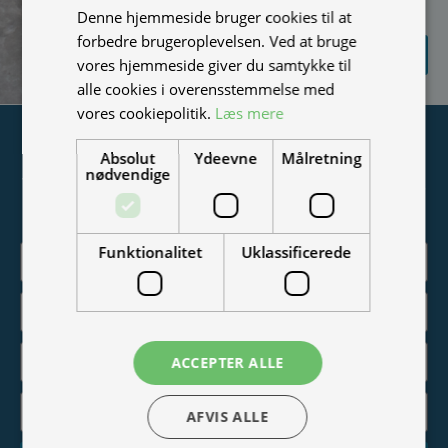
vi spammer ikke)
Denne hjemmeside bruger cookies til at
forbedre brugeroplevelsen. Ved at bruge
SEND
FORESPØRGSEL
vores hjemmeside giver du samtykke til
alle cookies i overensstemmelse med
vores cookiepolitik.
Læs mere
Tilmeld nyhedsmail
Absolut
Ydeevne
Målretning
nødvendige
Vær blandt de første til at modtage info om nye produkter,
tilbud, events og udstillinger.
Funktionalitet
Uklassificerede
ACCEPTER ALLE
AFVIS ALLE