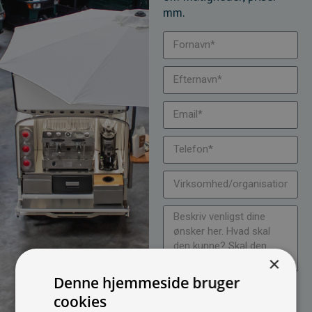
mm.
×
Denne hjemmeside bruger
Jeg vil gerne modtage
cookies
nyheder på mail (bare rolig,