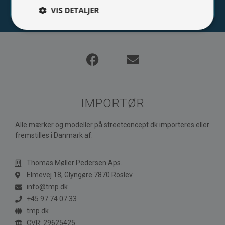
Tilmeld
VIS DETALJER
IMPORTØR
Alle mærker og modeller på streetconcept.dk importeres eller
fremstilles i Danmark af:
Thomas Møller Pedersen Aps.
Elmevej 18, Glyngøre 7870 Roslev
info@tmp.dk
+45 97 74 07 33
tmp.dk
CVR: 29625425