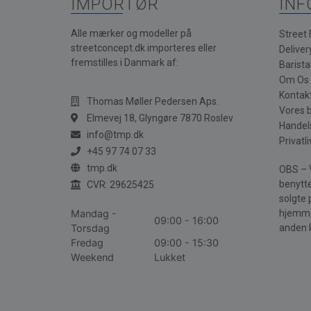
IMPORTØR
INF
Alle mærker og modeller på
Street
streetconcept.dk importeres eller
Deliver
fremstilles i Danmark af:
Barist
Om Os
Kontak
Thomas Møller Pedersen Aps.
Vores 
Elmevej 18, Glyngøre 7870 Roslev
Handel
info@tmp.dk
Privatli
+45 97 74 07 33
tmp.dk
OBS – V
benytte
CVR: 29625425
solgte 
Mandag -
hjemme
09:00 - 16:00
Torsdag
anden 
Fredag
09:00 - 15:30
Weekend
Lukket