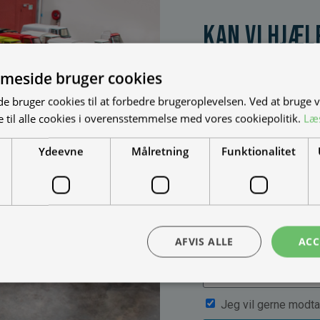
Kan vi hjæl
Vi bygger vognene på
dine behov. Udfyld fo
meside bruger cookies
muligheder, priser mm
 bruger cookies til at forbedre brugeroplevelsen. Ved at bruge
 til alle cookies i overensstemmelse med vores cookiepolitik.
Læ
Ydeevne
Målretning
Funktionalitet
AFVIS ALLE
ACC
Jeg vil gerne modta