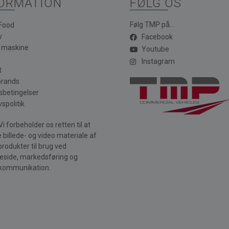
ORMATION
FØLG OS
Følg TMP på...
 Food
y
Facebook
a maskine
Youtube
Instagram
t
brands
sbetingelser
vspolitik
i forbeholder os retten til at
 billede- og video materiale af
produkter til brug ved
side, markedsføring og
kommunikation.