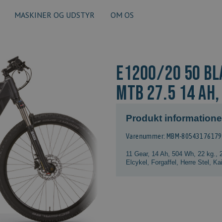
MASKINER OG UDSTYR
OM OS
E1200/20 50 BLA
MTB 27.5 14 AH
Produkt informatione
Varenummer: MBM-8054317617
11 Gear
,
14 Ah, 504 Wh
,
22 kg.
,
Elcykel
,
Forgaffel
,
Herre Stel
,
Ka