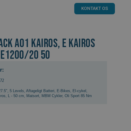
KONTAKT OS
CK A01 Kairos, E KAIROS
, E1200/20 50
r:
972
27.5"
,
5 Levels
,
Aftageligt Batteri
,
E-Bikes
,
El-cykel
,
iros
,
L - 50 cm
,
Matsort
,
MBM Cykler
,
Oli Sport 85 Nm