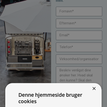
mm.
×
Denne hjemmeside bruger
Jeg vil gerne modtage
cookies
nyheder på mail (bare rolig,
vi spammer ikke)