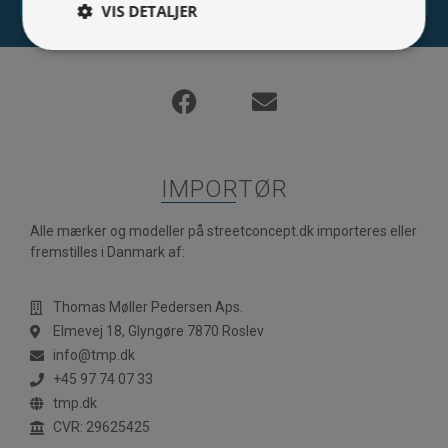
VIS DETALJER
IMPORTØR
Alle mærker og modeller på streetconcept.dk importeres eller
fremstilles i Danmark af:
Thomas Møller Pedersen Aps.
Elmevej 18, Glyngøre 7870 Roslev
info@tmp.dk
+45 97 74 07 33
tmp.dk
CVR: 29625425