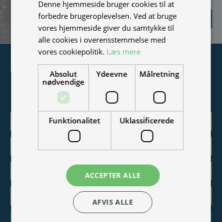
Denne hjemmeside bruger cookies til at
SEND
forbedre brugeroplevelsen. Ved at bruge
FORESPØRGSEL
vores hjemmeside giver du samtykke til
alle cookies i overensstemmelse med
vores cookiepolitik.
Læs mere
Tilmeld nyhedsmail
Absolut
Ydeevne
Målretning
nødvendige
Vær blandt de første til at modtage info om nye produkter,
tilbud, events og udstillinger.
Funktionalitet
Uklassificerede
ACCEPTER ALLE
AFVIS ALLE
Tilmeld