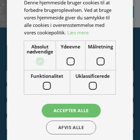
Denne hjemmeside bruger cookies til at
SEND
forbedre brugeroplevelsen. Ved at bruge
FORESPØRGSEL
vores hjemmeside giver du samtykke til
alle cookies i overensstemmelse med
vores cookiepolitik.
Læs mere
Tilmeld nyhedsmail
Absolut
Ydeevne
Målretning
nødvendige
Vær blandt de første til at modtage info om nye produkter,
tilbud, events og udstillinger.
Funktionalitet
Uklassificerede
ACCEPTER ALLE
AFVIS ALLE
Tilmeld