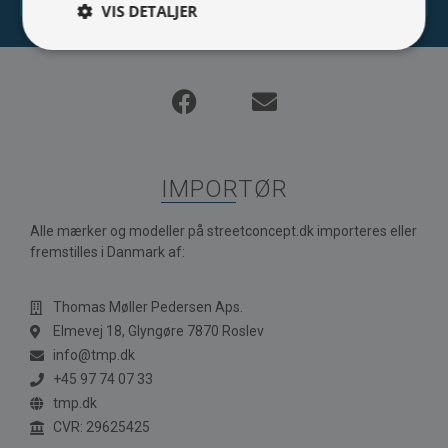
VIS DETALJER
IMPORTØR
Alle mærker og modeller på streetconcept.dk importeres eller
fremstilles i Danmark af:
Thomas Møller Pedersen Aps.
Elmevej 18, Glyngøre 7870 Roslev
info@tmp.dk
+45 97 74 07 33
tmp.dk
CVR: 29625425