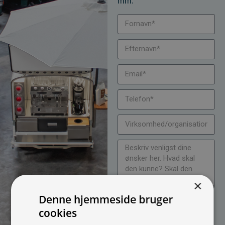
mm.
×
Denne hjemmeside bruger
Jeg vil gerne modtage
cookies
nyheder på mail (bare rolig,
vi spammer ikke)