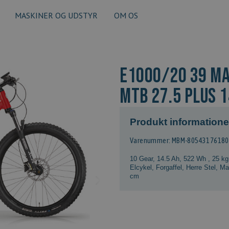
MASKINER OG UDSTYR
OM OS
E1000/20 39 MA
MTB 27.5 PLUS 1
Produkt informatione
Varenummer: MBM-8054317618
10 Gear
,
14.5 Ah, 522 Wh
,
25 kg
Elcykel
,
Forgaffel
,
Herre Stel
,
Ma
cm