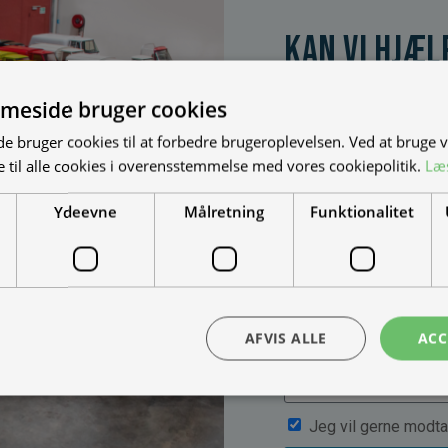
Kan vi hjæl
Vi bygger vognene på
dine behov. Udfyld fo
meside bruger cookies
muligheder, priser mm
 bruger cookies til at forbedre brugeroplevelsen. Ved at bruge
 til alle cookies i overensstemmelse med vores cookiepolitik.
Læ
Ydeevne
Målretning
Funktionalitet
AFVIS ALLE
ACC
Jeg vil gerne modta