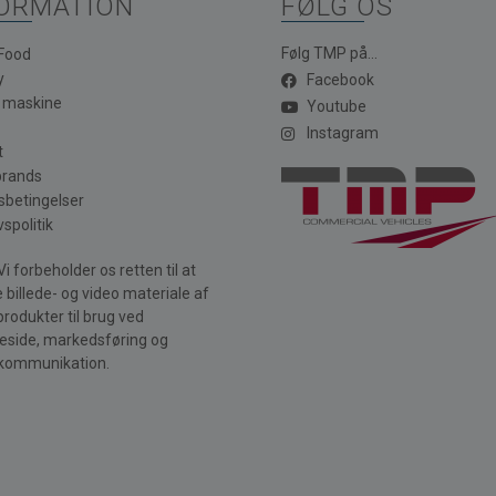
ORMATION
FØLG OS
Følg TMP på...
 Food
y
Facebook
a maskine
Youtube
Instagram
t
brands
sbetingelser
vspolitik
i forbeholder os retten til at
 billede- og video materiale af
produkter til brug ved
side, markedsføring og
kommunikation.