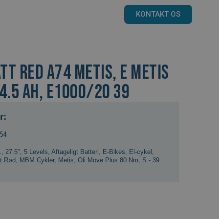
KONTAKT OS
TT RED A74 Metis, E METIS
4.5 AH, E1000/20 39
r:
054
.
,
27.5"
,
5 Levels
,
Aftageligt Batteri
,
E-Bikes
,
El-cykel
,
t Rød
,
MBM Cykler
,
Metis
,
Oli Move Plus 80 Nm
,
S - 39