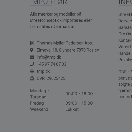
IMPORTØR
INF
Alle mærker og modeller på
Street
streetconcept.dk importeres eller
Deliver
fremstilles i Danmark af:
Barist
Om Os
Kontak
Thomas Møller Pedersen Aps.
Vores 
Elmevej 18, Glyngøre 7870 Roslev
Handel
info@tmp.dk
Privatli
+45 97 74 07 33
tmp.dk
OBS – V
benytte
CVR: 29625425
solgte 
Mandag -
hjemme
09:00 - 16:00
Torsdag
anden 
Fredag
09:00 - 15:30
Weekend
Lukket