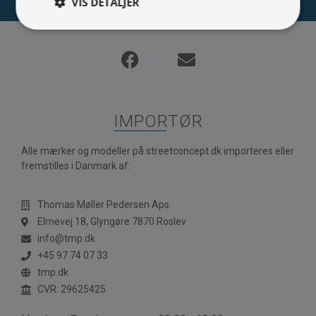
VIS DETALJER
IMPORTØR
Alle mærker og modeller på streetconcept.dk importeres eller
fremstilles i Danmark af:
Thomas Møller Pedersen Aps.
Elmevej 18, Glyngøre 7870 Roslev
info@tmp.dk
+45 97 74 07 33
tmp.dk
CVR: 29625425