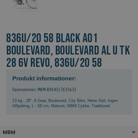
836U/20 58 BLACK A01
Boulevard, BOULEVARD AL U TK
28 6V REVO, 836U/20 58
Produkt informationer:
Varenummer: MBM-8054317615633
13 kg.
,
28"
,
6 Gear
,
Boulevard
,
City Bike
,
Herre Stel
,
Ingen
Affjedring
,
L - 58 cm
,
Matsort
,
MBM Cykler
,
Traditionel
MBM