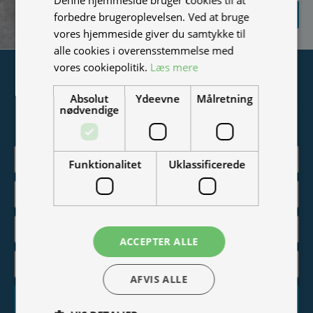
SEND
forbedre brugeroplevelsen. Ved at bruge
FORESPØRGSEL
vores hjemmeside giver du samtykke til
alle cookies i overensstemmelse med
vores cookiepolitik.
Læs mere
Tilmeld nyhedsmail
Absolut
Ydeevne
Målretning
Vær blandt de første til at modtage info om nye produkter,
nødvendige
tilbud, events og udstillinger.
Funktionalitet
Uklassificerede
ACCEPTER ALLE
AFVIS ALLE
Tilmeld