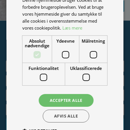
SEND
forbedre brugeroplevelsen. Ved at bruge
FORESPØRGSEL
vores hjemmeside giver du samtykke til
alle cookies i overensstemmelse med
vores cookiepolitik.
Læs mere
Tilmeld nyhedsmail
Absolut
Ydeevne
Målretning
Vær blandt de første til at modtage info om nye produkter,
nødvendige
tilbud, events og udstillinger.
Funktionalitet
Uklassificerede
ACCEPTER ALLE
AFVIS ALLE
Tilmeld