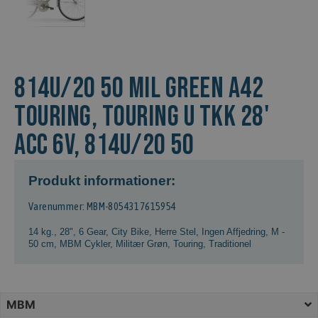
814U/20 50 MIL GREEN A42
Touring, TOURING U TKK 28'
ACC 6V, 814U/20 50
Produkt informationer:
Varenummer: MBM-8054317615954
14 kg.
,
28"
,
6 Gear
,
City Bike
,
Herre Stel
,
Ingen Affjedring
,
M -
50 cm
,
MBM Cykler
,
Militær Grøn
,
Touring
,
Traditionel
MBM