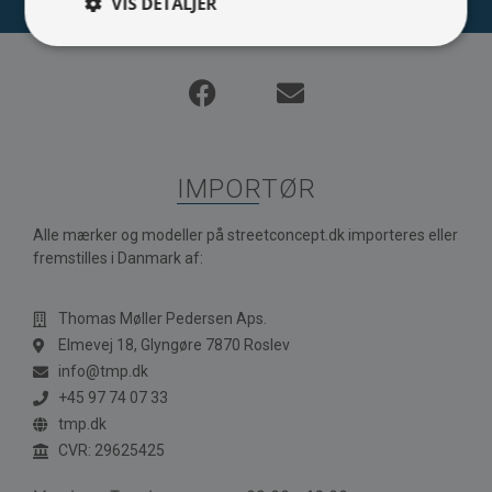
VIS DETALJER
IMPORTØR
Alle mærker og modeller på streetconcept.dk importeres eller
fremstilles i Danmark af:
Thomas Møller Pedersen Aps.
Elmevej 18, Glyngøre 7870 Roslev
info@tmp.dk
+45 97 74 07 33
tmp.dk
CVR: 29625425