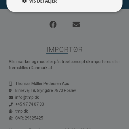
VIS DETALJER
IMPORTØR
Alle mærker og modeller på streetconcept.dk importeres eller
fremstilles i Danmark af:
Thomas Møller Pedersen Aps.
Elmevej 18, Glyngøre 7870 Roslev
info@tmp.dk
+45 97 74 07 33
tmp.dk
CVR: 29625425