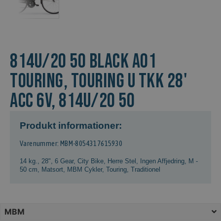
814U/20 50 BLACK A01
Touring, TOURING U TKK 28'
ACC 6V, 814U/20 50
Produkt informationer:
Varenummer: MBM-8054317615930
14 kg.
,
28"
,
6 Gear
,
City Bike
,
Herre Stel
,
Ingen Affjedring
,
M -
50 cm
,
Matsort
,
MBM Cykler
,
Touring
,
Traditionel
MBM