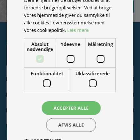
SEND
forbedre brugeroplevelsen. Ved at bruge
FORESPØRGSEL
vores hjemmeside giver du samtykke til
alle cookies i overensstemmelse med
vores cookiepolitik.
Læs mere
Tilmeld nyhedsmail
Absolut
Ydeevne
Målretning
Vær blandt de første til at modtage info om nye produkter,
nødvendige
tilbud, events og udstillinger.
Funktionalitet
Uklassificerede
ACCEPTER ALLE
AFVIS ALLE
Tilmeld