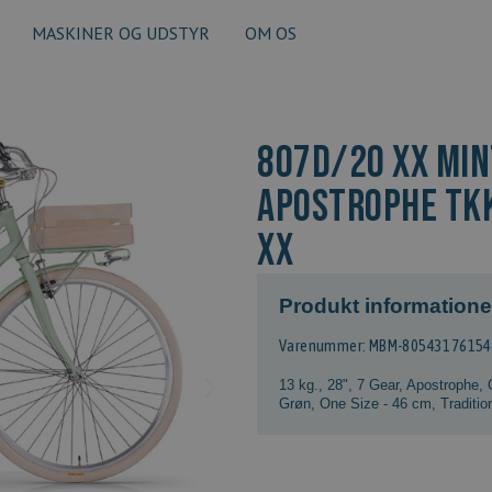
MASKINER OG UDSTYR
OM OS
807D/20 XX MIN
APOSTROPHE TKK
XX
Produkt informatione
Varenummer: MBM-8054317615
13 kg.
,
28"
,
7 Gear
,
Apostrophe
,
Grøn
,
One Size - 46 cm
,
Traditio