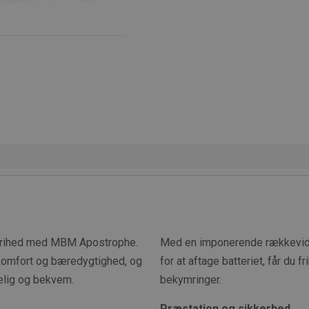
f frihed med MBM Apostrophe.
Med en imponerende rækkevidde
 komfort og bæredygtighed, og
for at aftage batteriet, får du 
jelig og bekvem.
bekymringer.
Præstation og sikkerhed