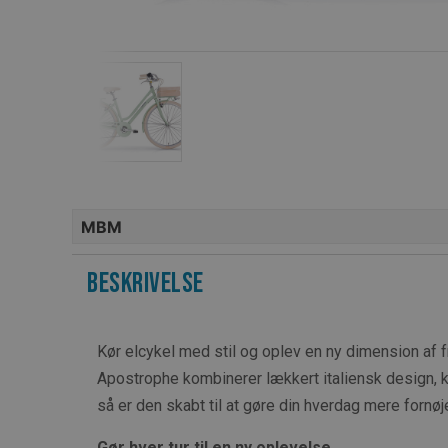
MBM
Beskrivelse
Kør elcykel med stil og oplev en ny dimension a
Apostrophe kombinerer lækkert italiensk design,
så er den skabt til at gøre din hverdag mere fornø
Gør h
ver tur til en ny oplevelse