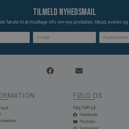
Tilmeld nyhedsmail
de første til at modtage info om nye produkter, tilbud, events og u
ORMATION
FØLG OS
Følg TMP på...
 Food
y
Facebook
a maskine
Youtube
Instagram