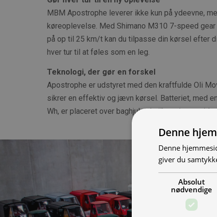
MBM Apostrophe leverer ikke kun på ydeevne, me
køreoplevelse. Med Shimano M310 7-speed gear 
på op til 25 km/t kan du tilpasse din kørsel efter d
hver tur til at føles som en leg.
Teknologi, der gør en forskel
Apostrophe er udstyret med den kraftfulde Oli M
sikrer en effektiv og jævn kørsel. Batteriet, med 
Wh, er placeret over baghjulet, hvilket giver en ide
Denne hjem
Denne hjemmeside
giver du samtykke
Absolut
nødvendige