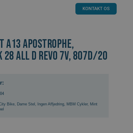
KONTAKT OS
T A13 Apostrophe,
 28 ALL D REVO 7V, 807D/20
r:
404
City Bike
,
Dame Stel
,
Ingen Affjedring
,
MBM Cykler
,
Mint
nel