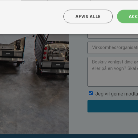
muligheder, priser mm
AFVIS ALLE
ACC
Jeg vil gerne modta