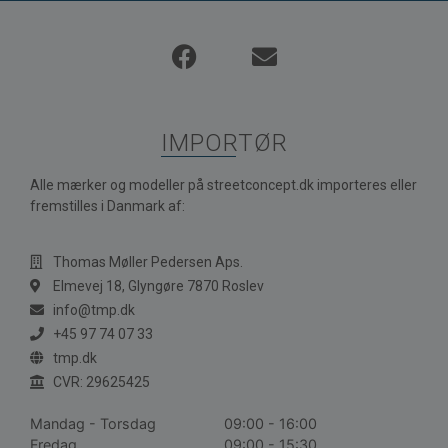
IMPORTØR
Alle mærker og modeller på streetconcept.dk importeres eller
fremstilles i Danmark af:
Thomas Møller Pedersen Aps.
Elmevej 18, Glyngøre 7870 Roslev
info@tmp.dk
+45 97 74 07 33
tmp.dk
CVR: 29625425
Mandag - Torsdag
09:00 - 16:00
Fredag
09:00 - 15:30