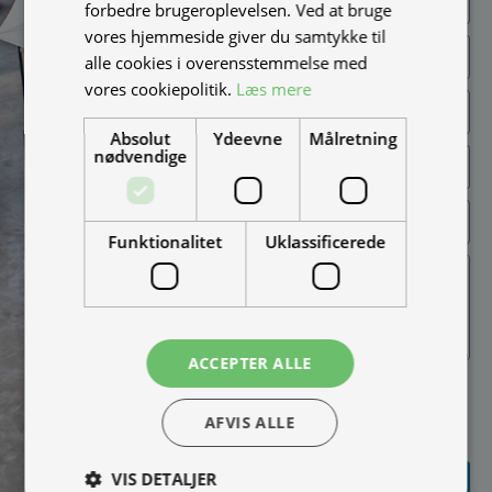
forbedre brugeroplevelsen. Ved at bruge
vores hjemmeside giver du samtykke til
alle cookies i overensstemmelse med
vores cookiepolitik.
Læs mere
Absolut
Ydeevne
Målretning
nødvendige
Funktionalitet
Uklassificerede
ACCEPTER ALLE
Jeg vil gerne modtage
nyheder på mail (bare rolig,
AFVIS ALLE
vi spammer ikke)
SEND
VIS DETALJER
FORESPØRGSEL