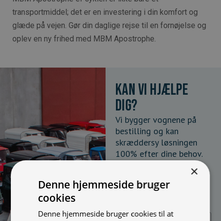
transportmiddel; det er en investering i din komfort og
glæde på vejen. Gør din daglige rejse til en fornøjelse og
oplev en ny frihed med MBM Apostrophe.
Kan vi hjælpe
dig?
Vi bygger vognene på
bestilling og kan
skræddersy løsningen
100% efter dine behov.
Udfyld formularen og
×
bliv kontaktet til en snak
Denne hjemmeside bruger
om muligheder, priser
cookies
mm.
Denne hjemmeside bruger cookies til at