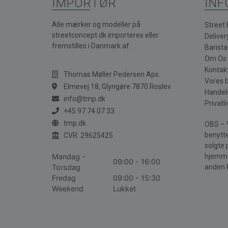
IMPORTØR
INF
Alle mærker og modeller på
Street
streetconcept.dk importeres eller
Deliver
fremstilles i Danmark af:
Barist
Om Os
Kontak
Thomas Møller Pedersen Aps.
Vores 
Elmevej 18, Glyngøre 7870 Roslev
Handel
info@tmp.dk
Privatli
+45 97 74 07 33
tmp.dk
OBS – V
benytte
CVR: 29625425
solgte 
Mandag -
hjemme
09:00 - 16:00
Torsdag
anden 
Fredag
09:00 - 15:30
Weekend
Lukket