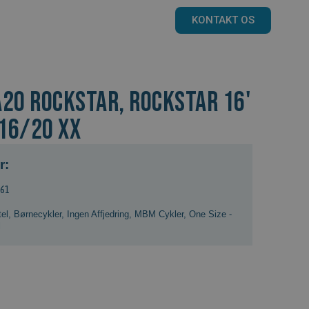
KONTAKT OS
A20 Rockstar, ROCKSTAR 16'
716/20 XX
r:
261
el
,
Børnecykler
,
Ingen Affjedring
,
MBM Cykler
,
One Size -
l