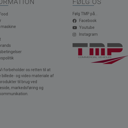
ORMATION
FØLG OS
Følg TMP på...
 Food
y
Facebook
a maskine
Youtube
Instagram
t
brands
sbetingelser
vspolitik
i forbeholder os retten til at
 billede- og video materiale af
produkter til brug ved
side, markedsføring og
kommunikation.