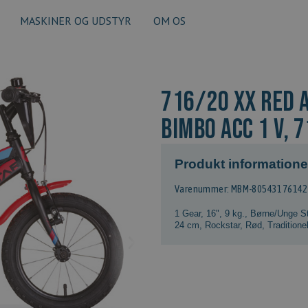
MASKINER OG UDSTYR
OM OS
716/20 XX RED 
BIMBO ACC 1 V, 
Produkt informatione
Varenummer: MBM-8054317614
1 Gear
,
16"
,
9 kg.
,
Børne/Unge St
24 cm
,
Rockstar
,
Rød
,
Traditione