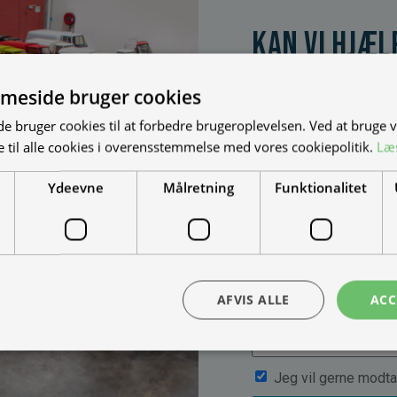
Kan vi hjæl
Vi bygger vognene på
dine behov. Udfyld fo
meside bruger cookies
muligheder, priser mm
 bruger cookies til at forbedre brugeroplevelsen. Ved at bruge
 til alle cookies i overensstemmelse med vores cookiepolitik.
Læ
Ydeevne
Målretning
Funktionalitet
AFVIS ALLE
ACC
Jeg vil gerne modta