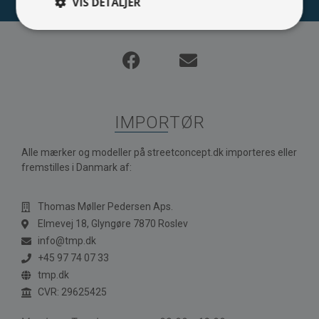
VIS DETALJER
IMPORTØR
Alle mærker og modeller på streetconcept.dk importeres eller
fremstilles i Danmark af:
Thomas Møller Pedersen Aps.
Elmevej 18, Glyngøre 7870 Roslev
info@tmp.dk
+45 97 74 07 33
tmp.dk
CVR: 29625425