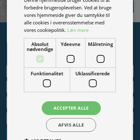
SEND
forbedre brugeroplevelsen. Ved at bruge
FORESPØRGSEL
vores hjemmeside giver du samtykke til
alle cookies i overensstemmelse med
vores cookiepolitik.
Læs mere
Tilmeld nyhedsmail
Absolut
Ydeevne
Målretning
Vær blandt de første til at modtage info om nye produkter,
nødvendige
tilbud, events og udstillinger.
Funktionalitet
Uklassificerede
ACCEPTER ALLE
AFVIS ALLE
Tilmeld