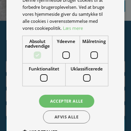
SEND
forbedre brugeroplevelsen. Ved at bruge
FORESPØRGSEL
vores hjemmeside giver du samtykke til
alle cookies i overensstemmelse med
vores cookiepolitik.
Læs mere
Tilmeld nyhedsmail
Absolut
Ydeevne
Målretning
Vær blandt de første til at modtage info om nye produkter,
nødvendige
tilbud, events og udstillinger.
Funktionalitet
Uklassificerede
ACCEPTER ALLE
AFVIS ALLE
Tilmeld