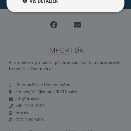
VIS DETALJER
IMPORTØR
Alle mærker og modeller på streetconcept.dk importeres eller
fremstilles i Danmark af:
Thomas Møller Pedersen Aps.
Elmevej 18, Glyngøre 7870 Roslev
info@tmp.dk
+45 97 74 07 33
tmp.dk
CVR: 29625425