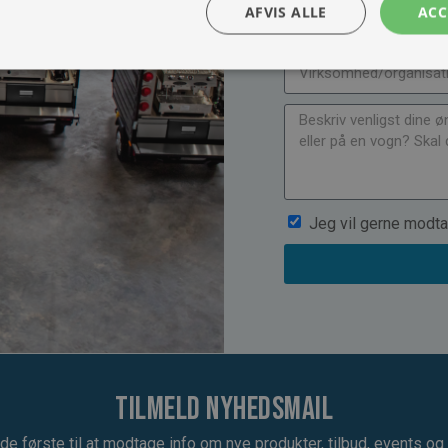
AFVIS ALLE
ACC
Jeg vil gerne modta
Tilmeld nyhedsmail
de første til at modtage info om nye produkter, tilbud, events og u