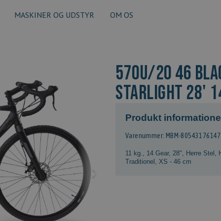
MASKINER OG UDSTYR
OM OS
570U/20 46 BLA
STARLIGHT 28' 1
Produkt informatione
Varenummer: MBM-8054317614
11 kg.
,
14 Gear
,
28"
,
Herre Stel
,
Traditionel
,
XS - 46 cm