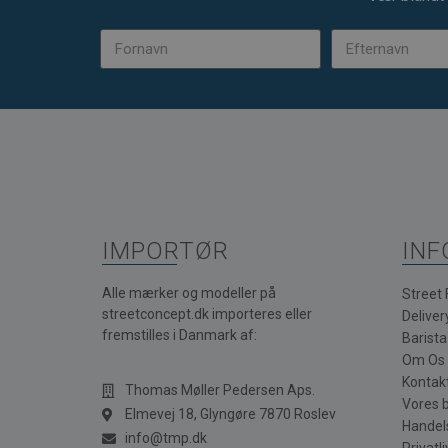
IMPORTØR
INF
Alle mærker og modeller på
Street
streetconcept.dk importeres eller
Deliver
fremstilles i Danmark af:
Barist
Om Os
Kontak
Thomas Møller Pedersen Aps.
Vores 
Elmevej 18, Glyngøre 7870 Roslev
Handel
info@tmp.dk