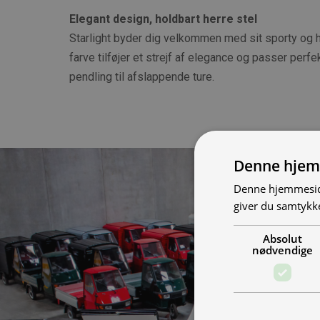
Elegant design, holdbart herre stel
Starlight byder dig velkommen med sit sporty og h
farve tilføjer et strejf af elegance og passer perfek
pendling til afslappende ture.
Denne hjem
Denne hjemmeside
giver du samtykke
Absolut
nødvendige