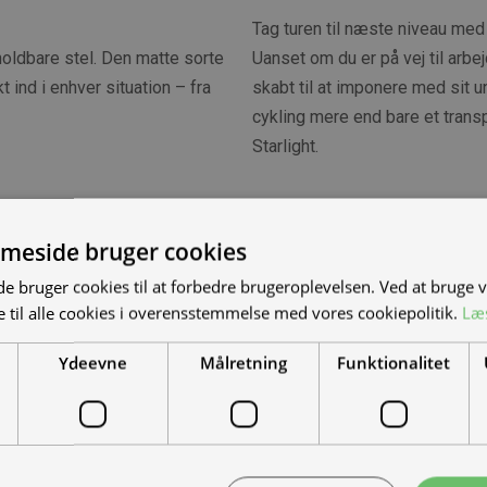
Tag turen til næste niveau med
oldbare stel. Den matte sorte
Uanset om du er på vej til arbej
t ind i enhver situation – fra
skabt til at imponere med sit 
cykling mere end bare et tran
Starlight.
meside bruger cookies
 bruger cookies til at forbedre brugeroplevelsen. Ved at bruge
Kan vi hjæl
 til alle cookies i overensstemmelse med vores cookiepolitik.
Læ
Vi bygger vognene på
Ydeevne
Målretning
Funktionalitet
dine behov. Udfyld fo
muligheder, priser mm