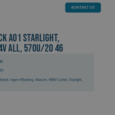
KONTAKT OS
CK A01 Starlight,
4V ALL, 570U/20 46
r:
797
Hybrid
,
Ingen Affjedring
,
Matsort
,
MBM Cykler
,
Starlight
,