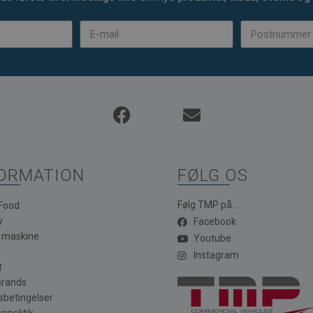
ORMATION
FØLG OS
Følg TMP på...
 Food
y
Facebook
a maskine
Youtube
Instagram
t
brands
sbetingelser