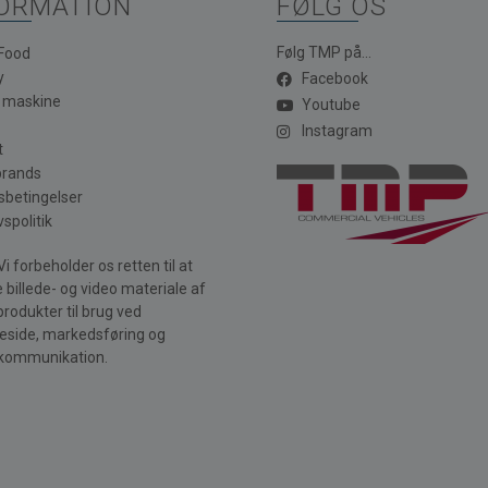
ORMATION
FØLG OS
Følg TMP på...
 Food
y
Facebook
a maskine
Youtube
Instagram
t
brands
sbetingelser
vspolitik
i forbeholder os retten til at
 billede- og video materiale af
produkter til brug ved
side, markedsføring og
kommunikation.