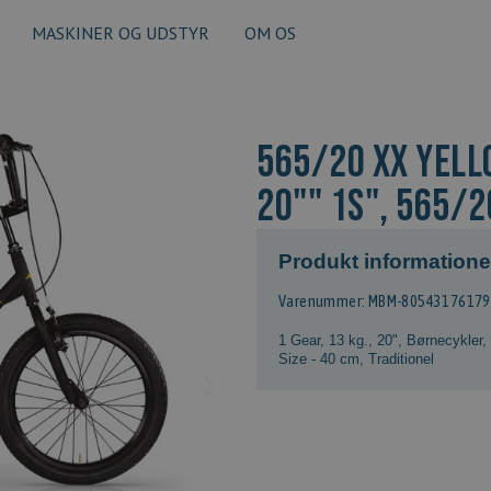
MASKINER OG UDSTYR
OM OS
565/20 XX YELL
20"" 1S", 565/2
Produkt informatione
Varenummer: MBM-8054317617
1 Gear
,
13 kg.
,
20"
,
Børnecykler
,
Size - 40 cm
,
Traditionel