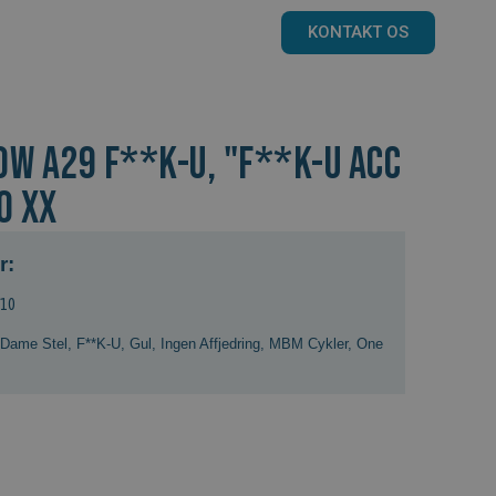
KONTAKT OS
OW A29 F**K-U, "F**K-U ACC
0 XX
r:
910
Dame Stel
,
F**K-U
,
Gul
,
Ingen Affjedring
,
MBM Cykler
,
One