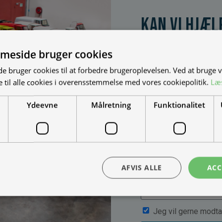
Kan vi hjæl
Vi bygger vognene på
dine behov. Udfyld fo
meside bruger cookies
muligheder, priser mm
 bruger cookies til at forbedre brugeroplevelsen. Ved at bruge
 til alle cookies i overensstemmelse med vores cookiepolitik.
Læ
Ydeevne
Målretning
Funktionalitet
AFVIS ALLE
ACC
Jeg vil gerne modta