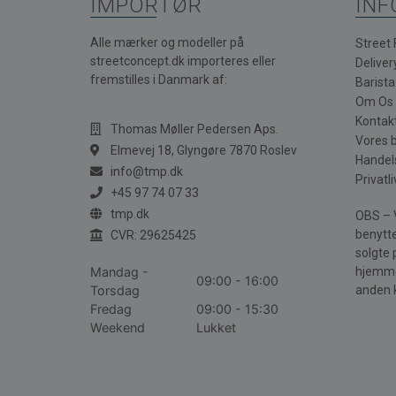
IMPORTØR
INF
Alle mærker og modeller på
Street
streetconcept.dk importeres eller
Deliver
fremstilles i Danmark af:
Barist
Om Os
Kontak
Thomas Møller Pedersen Aps.
Vores 
Elmevej 18, Glyngøre 7870 Roslev
Handel
info@tmp.dk
Privatli
+45 97 74 07 33
tmp.dk
OBS – V
benytte
CVR: 29625425
solgte 
Mandag -
hjemme
09:00 - 16:00
Torsdag
anden 
Fredag
09:00 - 15:30
Weekend
Lukket