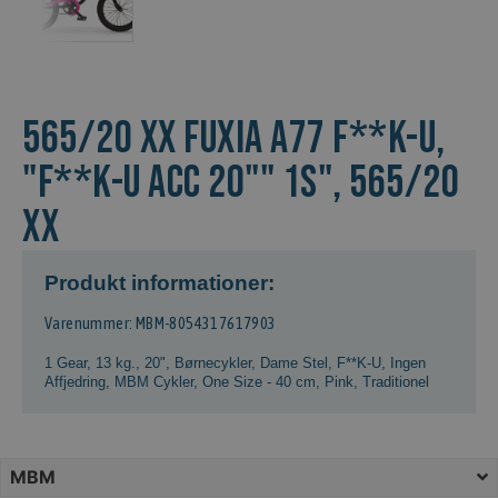
565/20 XX FUXIA A77 F**K-U,
"F**K-U ACC 20"" 1S", 565/20
XX
Produkt informationer:
Varenummer: MBM-8054317617903
1 Gear
,
13 kg.
,
20"
,
Børnecykler
,
Dame Stel
,
F**K-U
,
Ingen
Affjedring
,
MBM Cykler
,
One Size - 40 cm
,
Pink
,
Traditionel
MBM