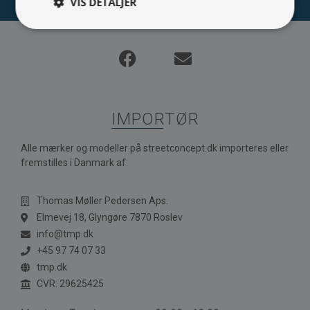
VIS DETALJER
IMPORTØR
Alle mærker og modeller på streetconcept.dk importeres eller
fremstilles i Danmark af:
Thomas Møller Pedersen Aps.
Elmevej 18, Glyngøre 7870 Roslev
info@tmp.dk
+45 97 74 07 33
tmp.dk
CVR: 29625425