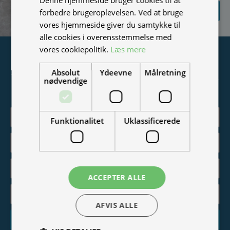
SEND
forbedre brugeroplevelsen. Ved at bruge
FORESPØRGSEL
vores hjemmeside giver du samtykke til
alle cookies i overensstemmelse med
vores cookiepolitik.
Læs mere
Tilmeld nyhedsmail
Absolut
Ydeevne
Målretning
Vær blandt de første til at modtage info om nye produkter,
nødvendige
tilbud, events og udstillinger.
Funktionalitet
Uklassificerede
ACCEPTER ALLE
AFVIS ALLE
Tilmeld