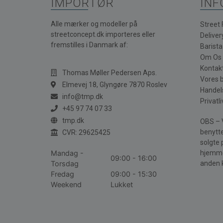
IMPORTØR
INF
Alle mærker og modeller på
Street
streetconcept.dk importeres eller
Deliver
fremstilles i Danmark af:
Barist
Om Os
Kontak
Thomas Møller Pedersen Aps.
Vores 
Elmevej 18, Glyngøre 7870 Roslev
Handel
info@tmp.dk
Privatli
+45 97 74 07 33
tmp.dk
OBS – V
benytte
CVR: 29625425
solgte 
Mandag -
hjemme
09:00 - 16:00
Torsdag
anden 
Fredag
09:00 - 15:30
Weekend
Lukket