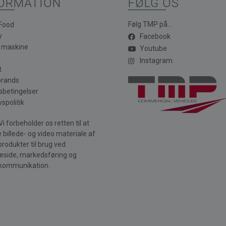
ORMATION
FØLG OS
Følg TMP på...
 Food
y
Facebook
a maskine
Youtube
Instagram
t
brands
sbetingelser
vspolitik
i forbeholder os retten til at
 billede- og video materiale af
produkter til brug ved
side, markedsføring og
kommunikation.