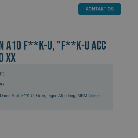
KONTAKT OS
N A10 F**K-U, "F**K-U ACC
0 XX
r:
897
Dame Stel
,
F**K-U
,
Grøn
,
Ingen Affjedring
,
MBM Cykler
,