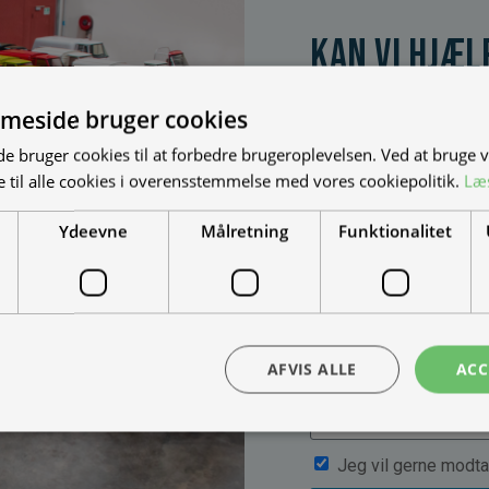
Kan vi hjæl
Vi bygger vognene på
dine behov. Udfyld fo
meside bruger cookies
muligheder, priser mm
 bruger cookies til at forbedre brugeroplevelsen. Ved at bruge
 til alle cookies i overensstemmelse med vores cookiepolitik.
Læ
Ydeevne
Målretning
Funktionalitet
AFVIS ALLE
ACC
Jeg vil gerne modta