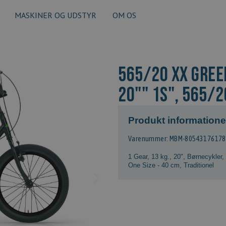
MASKINER OG UDSTYR
OM OS
565/20 XX GREE
20"" 1S", 565/2
Produkt informatione
Varenummer: MBM-8054317617
1 Gear
,
13 kg.
,
20"
,
Børnecykler
,
One Size - 40 cm
,
Traditionel