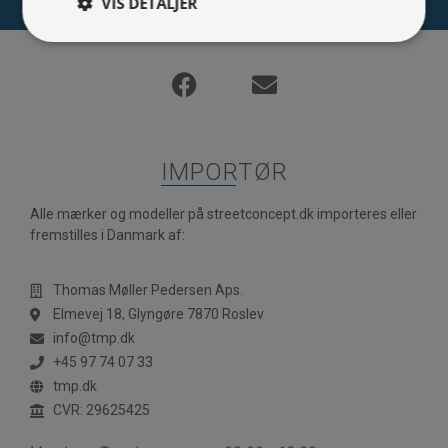
VIS DETALJER
IMPORTØR
Alle mærker og modeller på streetconcept.dk importeres eller
fremstilles i Danmark af:
Thomas Møller Pedersen Aps.
Elmevej 18, Glyngøre 7870 Roslev
info@tmp.dk
+45 97 74 07 33
tmp.dk
CVR: 29625425