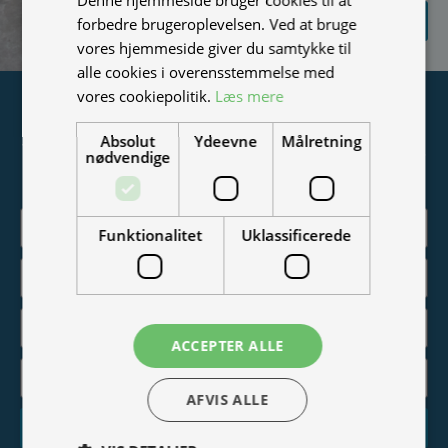
SEND
forbedre brugeroplevelsen. Ved at bruge
FORESPØRGSEL
vores hjemmeside giver du samtykke til
alle cookies i overensstemmelse med
vores cookiepolitik.
Læs mere
Tilmeld nyhedsmail
Absolut
Ydeevne
Målretning
Vær blandt de første til at modtage info om nye produkter,
nødvendige
tilbud, events og udstillinger.
Funktionalitet
Uklassificerede
ACCEPTER ALLE
AFVIS ALLE
Tilmeld