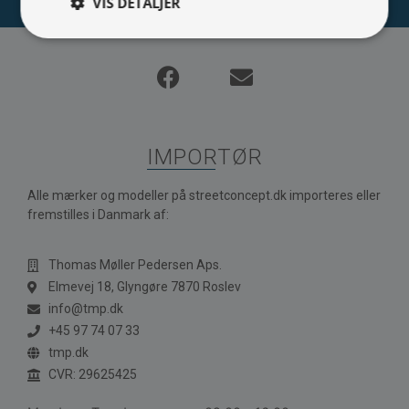
VIS DETALJER
IMPORTØR
Alle mærker og modeller på streetconcept.dk importeres eller
fremstilles i Danmark af:
Thomas Møller Pedersen Aps.
Elmevej 18, Glyngøre 7870 Roslev
info@tmp.dk
+45 97 74 07 33
tmp.dk
CVR: 29625425