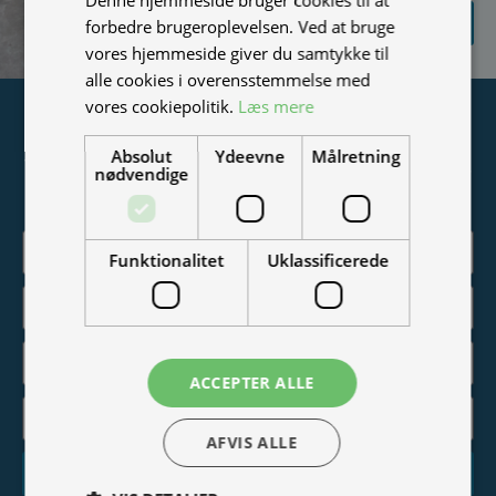
SEND
forbedre brugeroplevelsen. Ved at bruge
FORESPØRGSEL
vores hjemmeside giver du samtykke til
alle cookies i overensstemmelse med
vores cookiepolitik.
Læs mere
Tilmeld nyhedsmail
Absolut
Ydeevne
Målretning
Vær blandt de første til at modtage info om nye produkter,
nødvendige
tilbud, events og udstillinger.
Funktionalitet
Uklassificerede
ACCEPTER ALLE
AFVIS ALLE
Tilmeld