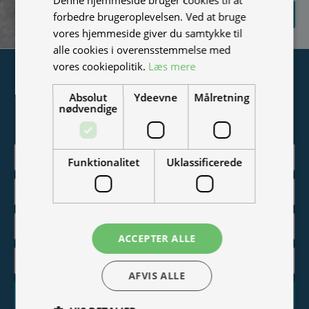
SEND
forbedre brugeroplevelsen. Ved at bruge
FORESPØRGSEL
vores hjemmeside giver du samtykke til
alle cookies i overensstemmelse med
vores cookiepolitik.
Læs mere
Tilmeld nyhedsmail
Absolut
Ydeevne
Målretning
Vær blandt de første til at modtage info om nye produkter,
nødvendige
tilbud, events og udstillinger.
Funktionalitet
Uklassificerede
ACCEPTER ALLE
AFVIS ALLE
Tilmeld