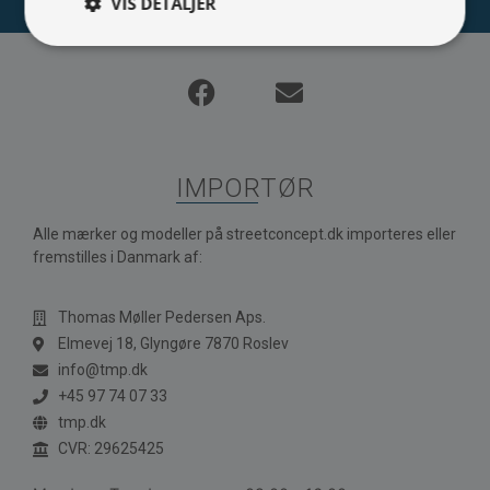
VIS DETALJER
IMPORTØR
Alle mærker og modeller på streetconcept.dk importeres eller
fremstilles i Danmark af:
Thomas Møller Pedersen Aps.
Elmevej 18, Glyngøre 7870 Roslev
info@tmp.dk
+45 97 74 07 33
tmp.dk
CVR: 29625425