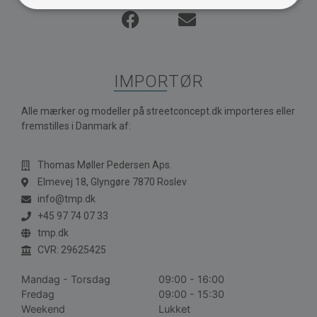
IMPORTØR
Alle mærker og modeller på streetconcept.dk importeres eller
fremstilles i Danmark af:
Thomas Møller Pedersen Aps.
Elmevej 18, Glyngøre 7870 Roslev
info@tmp.dk
+45 97 74 07 33
tmp.dk
CVR: 29625425
Mandag - Torsdag
09:00 - 16:00
Fredag
09:00 - 15:30
Weekend
Lukket