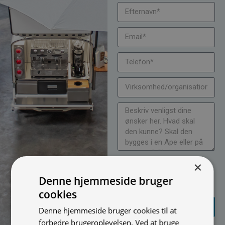
Jeg vil gerne modtage
×
nyheder på mail (bare rolig,
Denne hjemmeside bruger
vi spammer ikke)
cookies
SEND
Denne hjemmeside bruger cookies til at
FORESPØRGSEL
forbedre brugeroplevelsen. Ved at bruge