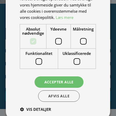
vores hjemmeside giver du samtykke til
alle cookies i overensstemmelse med
Tilmeld nyhedsmail
vores cookiepolitik.
Læs mere
Vær blandt de første til at modtage info om nye produkter,
Absolut
Ydeevne
Målretning
tilbud, events og udstillinger.
nødvendige
Funktionalitet
Uklassificerede
ACCEPTER ALLE
AFVIS ALLE
Tilmeld
VIS DETALJER