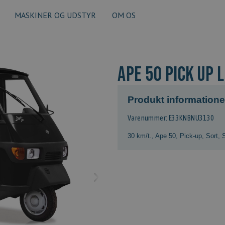
MASKINER OG UDSTYR
OM OS
Ape 50 Pick Up L
Produkt informatione
Varenummer: E33KNBNU3130
30 km/t.
,
Ape 50
,
Pick-up
,
Sort
,
S