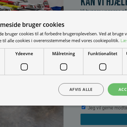
Kan vi hjæl
Vi bygger vognene på
dine behov. Udfyld fo
meside bruger cookies
muligheder, priser mm
 bruger cookies til at forbedre brugeroplevelsen. Ved at bruge
 til alle cookies i overensstemmelse med vores cookiepolitik.
Læ
Ydeevne
Målretning
Funktionalitet
AFVIS ALLE
ACC
Jeg vil gerne modta